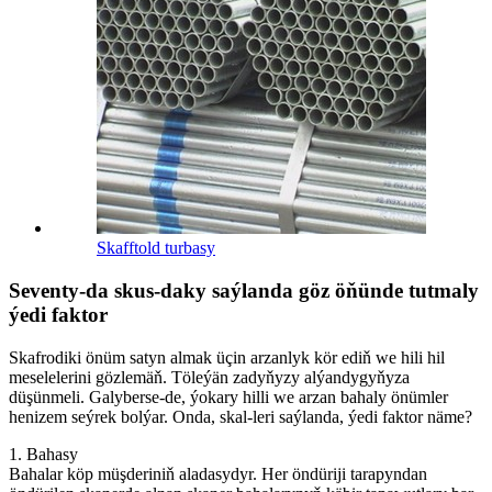
Skafftold turbasy
Seventy-da skus-daky saýlanda göz öňünde tutmaly
ýedi faktor
Skafrodiki önüm satyn almak üçin arzanlyk kör ediň we hili hil
meselelerini gözlemäň. Töleýän zadyňyzy alýandygyňyza
düşünmeli. Galyberse-de, ýokary hilli we arzan bahaly önümler
henizem seýrek bolýar. Onda, skal-leri saýlanda, ýedi faktor näme?
1. Bahasy
Bahalar köp müşderiniň aladasydyr. Her öndüriji tarapyndan