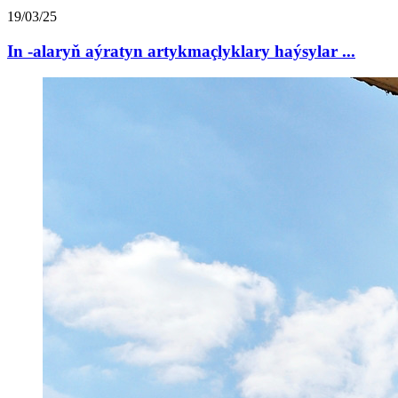
19/03/25
In -alaryň aýratyn artykmaçlyklary haýsylar ...