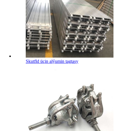
Skutfld üçin alýumin tagtasy