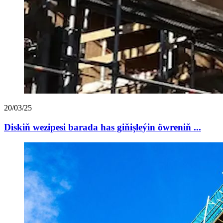
20/03/25
Diskiň wezipesi barada has giňişleýin öwreniň ...