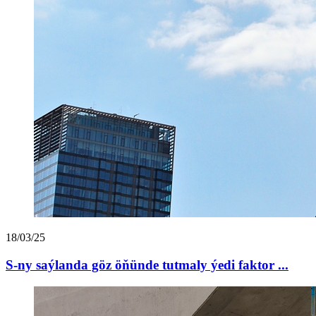
18/03/25
S-ny saýlanda göz öňünde tutmaly ýedi faktor ...