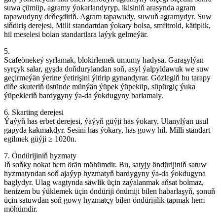
suwa çümüp, agramy ýokarlandyryp, ikisiniň arasynda agram
tapawudyny deňeşdiriň. Agram tapawudy, suwuň agramydyr. Suw
siňdiriş derejesi, Milli standartdan ýokary bolsa, smfitrold, kätiplik,
hil meselesi bolan standartlara laýyk gelmeýär.
5.
Scafeönekeý syrlamak, blokirlemek umumy hadysa. Garaşylýan
syrçyk salar, gyşda doňdurylandan soň, asyl ýalpyldawuk we suw
geçirmeýän ýerine ýetirişini ýitirip gynandyrar. Gözlegiň bu tarapy
diňe skuteriň üstünde münýän ýüpek ýüpeküp, süpürgiç ýuka
ýüpekleriň bardygyny ýa-da ýokdugyny barlamaly.
6. Skarting derejesi
Ýaýyň has erbet derejesi, ýaýyň güýji has ýokary. Ulanylýan usul
gapyda kakmakdyr. Sesini has ýokary, has gowy hil. Milli standart
egilmek güýji ≥ 1020n.
7. Öndürijiniň hyzmaty
Iň soňky nokat hem örän möhümdir. Bu, satyjy öndürijiniň satuw
hyzmatyndan soň ajaýyp hyzmatyň bardygyny ýa-da ýokdugyna
baglydyr. Ulag wagtynda säwlik üçin zaýalanmak aňsat bolmaz,
henizem bu ýüklemek üçin öndüriji önümiji bilen habarlaşyň, şonuň
üçin satuwdan soň gowy hyzmatçy bilen öndürijilik tapmak hem
möhümdir.