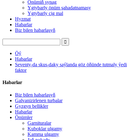
Önümiň synag
Ygtybarly önüm şahadatnamasy
Ygtybarly çig mal
Hyzmat
Habarlar
Biz bilen habarlaşyň
Öý
Habarlar
Seventy-da skus-daky saýlanda göz öňünde tutmaly ýedi
faktor
Habarlar
Biz bilen habarlaşyň
Galvanizirlenen turbalar
Gyzgyn bellikler
Habarlar
Önümler
Garnituralar
Kuboklar ulgamy
Kamma ulgamy
Jaň nokady