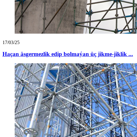
17/03/25
Haçan äsgermezlik edip bolmaýan üç jikme-jiklik ...