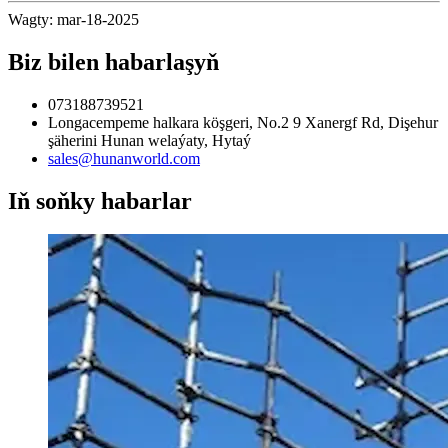
Wagty: mar-18-2025
Biz bilen habarlaşyň
073188739521
Longacempeme halkara köşgeri, No.2 9 Xanergf Rd, Dişehur
şäherini Hunan welaýaty, Hytaý
sales@hunanworld.com
Iň soňky habarlar