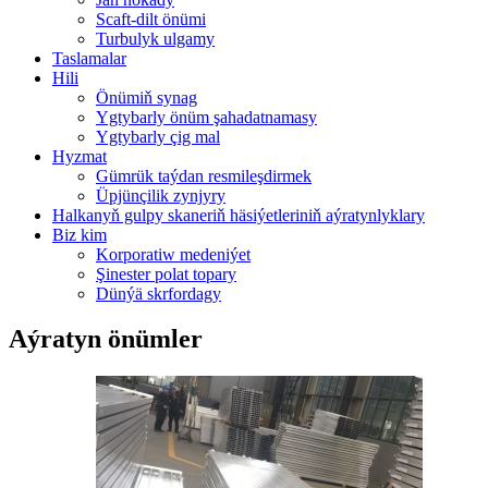
Scaft-dilt önümi
Turbulyk ulgamy
Taslamalar
Hili
Önümiň synag
Ygtybarly önüm şahadatnamasy
Ygtybarly çig mal
Hyzmat
Gümrük taýdan resmileşdirmek
Üpjünçilik zynjyry
Halkanyň gulpy skaneriň häsiýetleriniň aýratynlyklary
Biz kim
Korporatiw medeniýet
Şinester polat topary
Dünýä skrfordagy
Aýratyn önümler