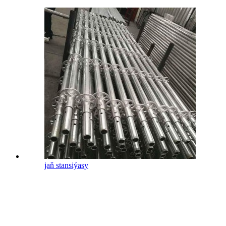
jaň stansiýasy