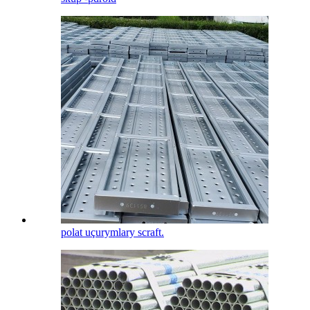
polat uçurymlary scraft.