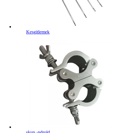
Kesgitlemek
skup -pdrold