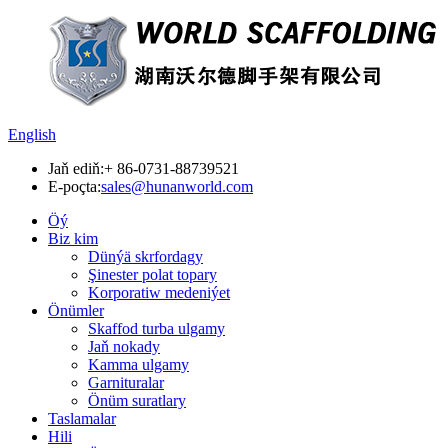
English
Jaň ediň:
+ 86-0731-88739521
E-poçta:
sales@hunanworld.com
Öý
Biz kim
Dünýä skrfordagy
Şinester polat topary
Korporatiw medeniýet
Önümler
Skaffod turba ulgamy
Jaň nokady
Kamma ulgamy
Garnituralar
Önüm suratlary
Taslamalar
Hili