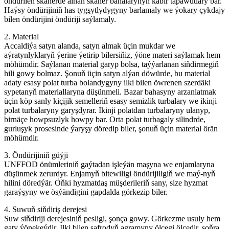
öndürilen skanerde alnan skaner bahalarynyň käbir tapawutlary bar.
Haýsy öndürijiniň has tygşytlydygyny barlamaly we ýokary çykdajy
bilen öndürijini öndüriji saýlamaly.
2. Material
Accaldiýa satyn alanda, satyn almak üçin mukdar we
aýratynlyklaryň ýerine ýetirip bilersiňiz, ýöne materi saýlamak hem
möhümdir. Saýlanan material garyp bolsa, taýýarlanan siňdirmegiň
hili gowy bolmaz. Şonuň üçin satyn alýan döwürde, bu material
adaty esasy polat turba bolandygyny ilki bilen öwrenen szerdäki
sypetanyň materiallaryna düşünmeli. Bazar bahasyny arzanlatmak
üçin köp sanly kiçijik semelleriň esasy semizlik turbalary we ikinji
polat turbalaryny garyşdyrar. Ikinji polatdan turbalaryny ulanyp,
birnäçe howpsuzlyk howpy bar. Orta polat turbagaly silindrde,
gurluşyk prosesinde ýaryşy döredip biler, şonuň üçin material örän
möhümdir.
3. Öndürijiniň güýji
UNFFOD önümleriniň gaýtadan işleýän maşyna we enjamlaryna
düşünmek zerurdyr. Enjamyň bitewiligi öndürijiligiň we maý-nyň
hilini döredýär. Öňki hyzmatdaş müşderileriň sany, size hyzmat
garaýşyny we ösýändigini gapdalda görkezip biler.
4. Suwuň siňdiriş derejesi
Suw siňdiriji derejesiniň pesligi, şonça gowy. Görkezme usuly hem
gaty ýönekeýdir. Ilki bilen safrodyň agramyny ölçegi ölçedir, soňra