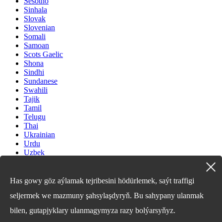
Sesotho
Sinhala
Slovak
Slovenian
Somali
Samoan
Scots Gaelic
Shona
Sindhi
Sundanese
Swahili
Tajik
Tamil
Telugu
Thai
Ukrainian
Urdu
Uzbek
Vietnamese
Welsh
Xhosa
Has gowy göz aýlamak tejribesini hödürlemek, saýt traffigi
Yiddish
seljermek we mazmuny şahsylaşdyryň. Bu sahypany ulanmak
Yoruba
Zulu
bilen, gutapjyklary ulanmagymyza razy bolýarsyňyz.
Kinyarwanda