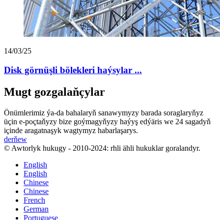
14/03/25
Disk görnüşli bölekleri haýsylar ...
Mugt gozgalaňçylar
Önümlerimiz ýa-da bahalaryň sanawymyzy barada soraglaryňyz
üçin e-poçtaňyzy bize goýmagyňyzy haýyş edýäris we 24 sagadyň
içinde aragatnaşyk wagtymyz habarlaşarys.
derňew
© Awtorlyk hukugy - 2010-2024: rhli ähli hukuklar goralandyr.
English
English
Chinese
Chinese
French
German
Portuguese