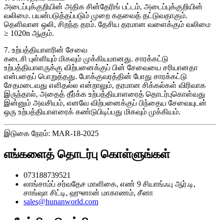
அடைப்புக்குறியின் அதிக சின்தேரிங் பட்டம், அடைப்புக்குறியின்
வலிமை. பயன்படுத்தப்படும் முறை கதவைத் தட்டுவதாகும்.
தெளிவான ஒலி, சிறந்த தரம். தேசிய தரமான வளைக்கும் வலிமை
≥ 1020n ஆகும்.
7. உற்பத்தியாளரின் சேவை
கடைசி புள்ளியும் மிகவும் முக்கியமானது. சாரக்கட்டு
உற்பத்தியாளருக்கு விற்பனைக்குப் பின் சேவையை சரியானதா
என்பதைப் பொறுத்தது. போக்குவரத்தின் போது சாரக்கட்டு
சேதமடைவது எளிதல்ல என்றாலும், தரமான சிக்கல்கள் விரிவாக
இருந்தால், அதைத் தீர்க்க உற்பத்தியாளரைத் தொடர்புகொள்வது
இன்னும் அவசியம், எனவே விற்பனைக்குப் பிந்தைய சேவையுடன்
ஒரு உற்பத்தியாளரைக் கண்டுபிடிப்பது மிகவும் முக்கியம்.
இடுகை நேரம்: MAR-18-2025
எங்களைத் தொடர்பு கொள்ளுங்கள்
073188739521
லாங்சாம்ப் சர்வதேச மாளிகை, எண் 9 சியாங்ஃபு ஆர்.டி,
சாங்ஷா சிட்டி, ஹுனான் மாகாணம், சீனா
sales@hunanworld.com