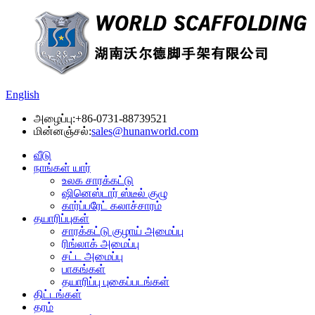
English
அழைப்பு:
+86-0731-88739521
மின்னஞ்சல்:
sales@hunanworld.com
வீடு
நாங்கள் யார்
உலக சாரக்கட்டு
ஷினெஸ்டார் ஸ்டீல் குழு
கார்ப்பரேட் கலாச்சாரம்
தயாரிப்புகள்
சாரக்கட்டு குழாய் அமைப்பு
ரிங்லாக் அமைப்பு
சட்ட அமைப்பு
பாகங்கள்
தயாரிப்பு புகைப்படங்கள்
திட்டங்கள்
தரம்