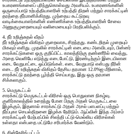
உபகரணங்களைப் புரிந்துகொள்வது அவசியம். உபகரணங்களின்
ஒருமைப்பாடு உற்பத்தியாளரின் உற்பத்தி திறன் மற்றும் சாரக்கட்டின்
தரத்தை தீர்மானிக்கிறது. முந்தைய கூட்டுறவு
வாடிக்கையாளர்களின் எண்ணிக்கை உற்பத்தியாளரின் சேவை
அணுகுமுறையையும் வலிமையையும் பிரதிபலிக்கும்.
4. நீர் உறிஞ்சுதல் வீதம்
நீர் உறிஞ்சுதல் விகிதம் குறைவாக, சிறந்தது. கண்டறிதல் முறையும்
மிகவும் எளிது. முதலில் சாரக்கட்டின் எடையை அளவிடவும், பின்னர்
சாரக்கட்டுகளை ஒரு குறிப்பிட்ட காலத்திற்கு தண்ணீரில் வைத்து,
அதை வெளியே எடுத்து எடைபோட்டு, இரண்டிற்கும் இடையிலான
எடை வேறுபாட்டை ஒப்பிடுங்கள். எடை வேறுபாடு என்பது நீரின்
எடை. நீர் உறிஞ்சுதல் விகிதம் தேசிய தரமான 12.0%ஐ மீறினால்,
சாரக்கட்டு தரத்தை பூர்த்தி செய்யாது, இது ஒரு தரமான
சிக்கலாகும்.
5. மெருகூட்டல்
சாரக்கட்டு மெருகூட்டல் விரிசல் ஒரு பொதுவான நிகழ்வு.
குளிர்காலத்தில் உறைந்து போன பிறகு அதன் மெருகூட்டலை
இழக்கும், இதனால் சாரக்கட்டு அதன் அசல் பளபளப்பு மற்றும்
நீர்ப்புகா செயல்திறனை இழக்க நேரிடும். ஆய்வின் இந்த அம்சம்
சாரக்கட்டின் மேற்பரப்பில் சிலந்தி பட்டு-மெல்லிய விரிசல்கள்
உள்ளதா என்பதை மட்டுமே சரிபார்க்க வேண்டும்.
6. சின்தேரிங் பட்டம்