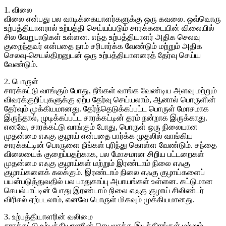
1. விலை
விலை என்பது பல வாடிக்கையாளர்களுக்கு ஒரு கவலை. ஒவ்வொரு
உற்பத்தியாளரால் உற்பத்தி செய்யப்படும் சாரக்கடையின் விலையில்
சில வேறுபாடுகள் உள்ளன. எந்த உற்பத்தியாளர் அதிக செலவு
குறைந்தவர் என்பதை நாம் சரிபார்க்க வேண்டும் மற்றும் அதிக
செலவு-செயல்திறனுடன் ஒரு உற்பத்தியாளரைத் தேர்வு செய்ய
வேண்டும்.
2. பொருள்
சாரக்கட்டு வாங்கும் போது, ​​நீங்கள் வாங்க வேண்டிய அளவு மற்றும்
விவரக்குறிப்புகளுக்கு ஏற்ப தேர்வு செய்யலாம், ஆனால் பொருளின்
தேர்வும் முக்கியமானது. தேர்ந்தெடுக்கப்பட்ட பொருள் மோசமாக
இருந்தால், முடிக்கப்பட்ட சாரக்கட்டின் தரம் நன்றாக இருக்காது.
எனவே, சாரக்கட்டு வாங்கும் போது, ​​பொருள் ஒரு நிலையான
முதன்மை எஃகு குழாய் என்பதை பார்க்க முதலில் வாங்கிய
சாரக்கட்டின் பொருளை நீங்கள் புரிந்து கொள்ள வேண்டும். சந்தை
விலையைக் குறைப்பதற்காக, பல மோசமான சிறிய பட்டறைகள்
முதன்மை எஃகு குழாய்கள் மற்றும் இரண்டாம் நிலை எஃகு
குழாய்களைக் கலக்கும். இரண்டாம் நிலை எஃகு குழாய்களைப்
பயன்படுத்துவதில் பல பாதுகாப்பு அபாயங்கள் உள்ளன. கட்டுமான
செயல்பாட்டின் போது இரண்டாம் நிலை எஃகு குழாய் சிலிண்டர்
விரிசல் ஏற்படலாம், எனவே பொருள் மிகவும் முக்கியமானது.
3. உற்பத்தியாளரின் வலிமை
சாரக்கட்டு உற்பத்தியாளரின் செயலாக்க இயந்திரங்கள் மற்றும்