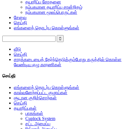
தயாரிப்பு சோதனை
நம்பகமான தயாரிப்பு சான்றிதழ்
நம்பகமான மூலப்பொருட்கள்
சேவை
செய்தி
எங்களைத் தொடர்பு கொள்ளுங்கள்
வீடு
செய்தி
சாரக்கடையைத் தேர்ந்தெடுக்கும்போது கருத்தில் கொள்ள
வேண்டிய ஏழு காரணிகள்
செய்தி
எங்களைத் தொடர்பு கொள்ளுங்கள்
கால்வனேற்றப்பட்ட குழாய்கள்
சூடான குறிச்சொற்கள்
செய்தி
தயாரிப்புகள்
பாகங்கள்
Cuplock System
சட்ட அமைப்பு
ரிங்லாக் அமைப்பு