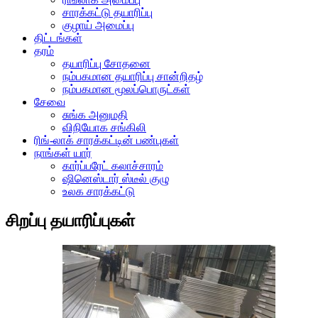
சாரக்கட்டு தயாரிப்பு
குழாய் அமைப்பு
திட்டங்கள்
தரம்
தயாரிப்பு சோதனை
நம்பகமான தயாரிப்பு சான்றிதழ்
நம்பகமான மூலப்பொருட்கள்
சேவை
சுங்க அனுமதி
விநியோக சங்கிலி
ரிங்-லாக் சாரக்கட்டின் பண்புகள்
நாங்கள் யார்
கார்ப்பரேட் கலாச்சாரம்
ஷினெஸ்டார் ஸ்டீல் குழு
உலக சாரக்கட்டு
சிறப்பு தயாரிப்புகள்