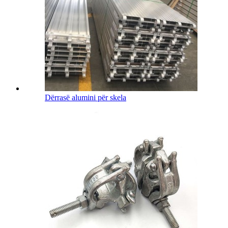
Dërrasë alumini për skela