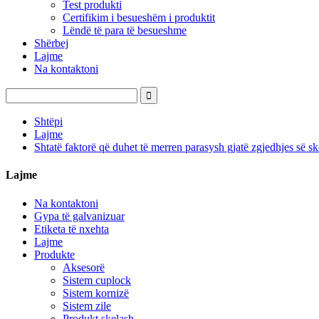
Test produkti
Certifikim i besueshëm i produktit
Lëndë të para të besueshme
Shërbej
Lajme
Na kontaktoni
Shtëpi
Lajme
Shtatë faktorë që duhet të merren parasysh gjatë zgjedhjes së s
Lajme
Na kontaktoni
Gypa të galvanizuar
Etiketa të nxehta
Lajme
Produkte
Aksesorë
Sistem cuplock
Sistem kornizë
Sistem zile
Produkt skelash