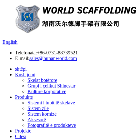
English
Telefonata:
+86-0731-88739521
E-mail:
sales@hunanworld.com
shtëpi
Kush jemi
Skelat botërore
Grupi i çelikut Shinestar
Kulturë korporative
Produkte
Sistemi i tubit të skelave
Sistem zile
Sistem kornizë
Aksesorë
Fotografitë e produkteve
Projekte
Cilësi