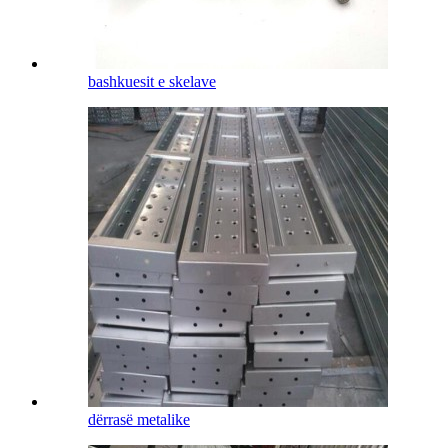
bashkuesit e skelave
dërrasë metalike