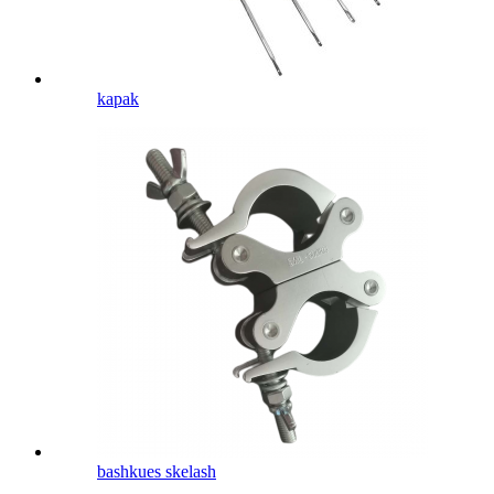
kapak
bashkues skelash