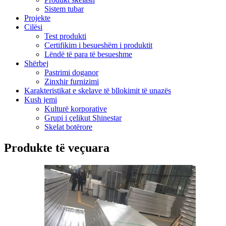
Sistem tubar
Projekte
Cilësi
Test produkti
Certifikim i besueshëm i produktit
Lëndë të para të besueshme
Shërbej
Pastrimi doganor
Zinxhir furnizimi
Karakteristikat e skelave të bllokimit të unazës
Kush jemi
Kulturë korporative
Grupi i çelikut Shinestar
Skelat botërore
Produkte të veçuara