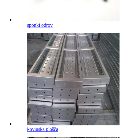
sponki odrov
kovinska plošča