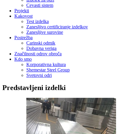
Cevasti sistem
Projekti
Kakovost
Test izdelka
Zanesljivo certificiranje izdelkov
Zanesljive surovine
Postrežba
Carinski odmik
Dobavna veriga
Značilnosti odrov obroča
Kdo smo
Korporativna kultura
Shemestar Steel Group
Svetovni odri
Predstavljeni izdelki