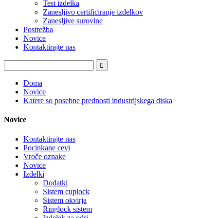
Test izdelka
Zanesljivo certificiranje izdelkov
Zanesljive surovine
Postrežba
Novice
Kontaktirajte nas
Doma
Novice
Katere so posebne prednosti industrijskega diska
Novice
Kontaktirajte nas
Pocinkane cevi
Vroče oznake
Novice
Izdelki
Dodatki
Sistem cuplock
Sistem okvirja
Ringlock sistem
Izdelek za odri