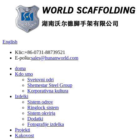
English
Klic:
+86-0731-88739521
E-pošta:
sales@hunanworld.com
doma
Kdo smo
Svetovni odri
Shemestar Steel Group
Korporativna kultura
Izdelki
Sistem odrov
Ringlock sistem
Sistem okvirja
Dodatki
Fotografije izdelka
Projekti
Kakovost