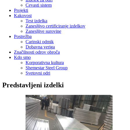
Cevasti sistem
Projekti
Kakovost
Test izdelka
Zanesljivo certificiranje izdelkov
Zanesljive surovine
Postrežba
Carinski odmik
Dobavna veriga
Značilnosti odrov obroča
Kdo smo
Korporativna kultura
Shemestar Steel Group
Svetovni odri
Predstavljeni izdelki