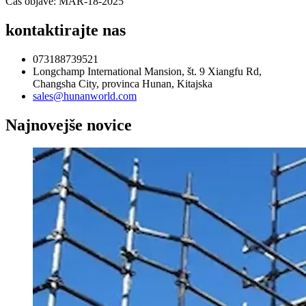
Čas objave: MAR-18-2025
kontaktirajte nas
073188739521
Longchamp International Mansion, št. 9 Xiangfu Rd,
Changsha City, provinca Hunan, Kitajska
sales@hunanworld.com
Najnovejše novice