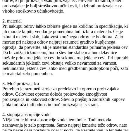
odrov, ki jih proizvaja vsak proizvajalec. Preveriti moramo, kateri
proizvajalec je bolj stroškovno učinkovit, in izbrati proizvajalca z
visoko stroškovno učinkovitostjo.
2. material
Pri nakupu odrov lahko izbirate glede na količino in specifikacije, ki
jih morate kupiti, vendar je pomembna tudi izbira materiala. Če je
izbrani material slab, kakovost končnega odrov ne bo dobra. Zato
morate pri nakupu odrov najprej razumeti gradivo kupljenega
ogrodja, da preverite, ali je material standardna primarna jeklena cev.
Da bi znižali tržno ceno, bodo številne slabe majhne delavnice
mešale primarne jeklene cevi in ​​sekundarne jeklene cevi. Pri uporabi
sekundarnih jeklenih cevi obstaja veliko nevarnosti za varnost.
Sekundarna jeklena cev lahko med gradbenim postopkom poči, zato
je material zelo pomemben.
3. Moč proizvajalca
Potrebno je razumeti stroje za predelavo in opremo proizvajalca
odrov. Celovitost opreme določa proizvodno zmogljivost
proizvajalca in kakovost odrov. Število prejšnjih zadružnih kupcev
lahko odraža tudi odnos in moč proizvajalca s strani.
4. stopnja absorpcije vode
Nižja kot je hitrost absorpcije vode, tem bolje. Tudi metoda
zaznavanja je zelo preprosta. Samo najprej izmerite težo odrov, nato
pa za nekaj časa postavite oder v vodo, ga vzemite ven in tehtajte ter