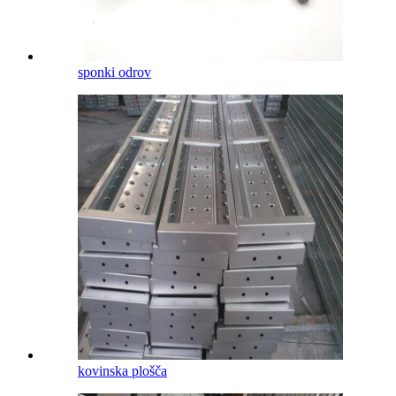
sponki odrov
kovinska plošča