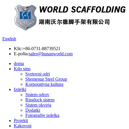
English
Klic:
+86-0731-88739521
E-pošta:
sales@hunanworld.com
doma
Kdo smo
Svetovni odri
Shemestar Steel Group
Korporativna kultura
Izdelki
Sistem odrov
Ringlock sistem
Sistem okvirja
Dodatki
Fotografije izdelka
Projekti
Kakovost