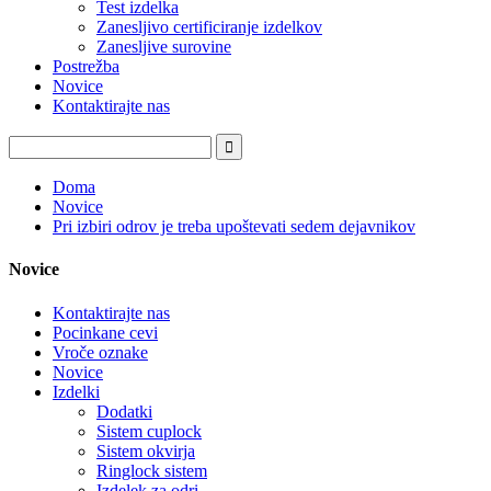
Test izdelka
Zanesljivo certificiranje izdelkov
Zanesljive surovine
Postrežba
Novice
Kontaktirajte nas
Doma
Novice
Pri izbiri odrov je treba upoštevati sedem dejavnikov
Novice
Kontaktirajte nas
Pocinkane cevi
Vroče oznake
Novice
Izdelki
Dodatki
Sistem cuplock
Sistem okvirja
Ringlock sistem
Izdelek za odri