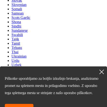
Slovak
Slovenian
Somali
Samoan
Scots Gaelic
Shona
Sindhi
Sundanese
Swahili
Tajik
Tamil
Telugu
Thai
Ukrainian
Urdu
Uzbek
Vietnamese
Welsh
Xhosa
Piškotke uporabljamo za boljšo izkušnjo brskanja, analiziramo
Yiddish
promet na spletnem mestu in prilagodimo vsebino. Z uporabo
Yoruba
Zulu
tega spletnega mesta se strinjate z našo uporabo piškotkov.
Kinyarwanda
Tatar
Oriya