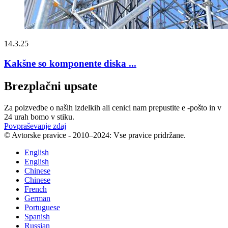
14.3.25
Kakšne so komponente diska ...
Brezplačni upsate
Za poizvedbe o naših izdelkih ali cenici nam prepustite e -pošto in v
24 urah bomo v stiku.
Povpraševanje zdaj
© Avtorske pravice - 2010–2024: Vse pravice pridržane.
English
English
Chinese
Chinese
French
German
Portuguese
Spanish
Russian