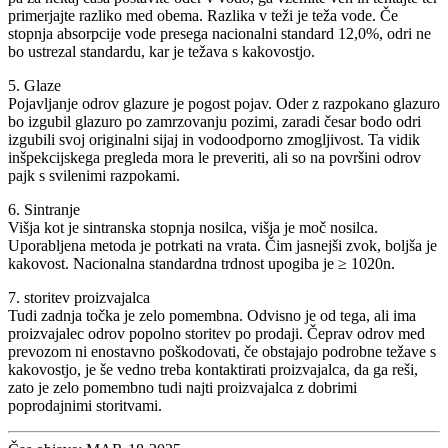
primerjajte razliko med obema. Razlika v teži je teža vode. Če
stopnja absorpcije vode presega nacionalni standard 12,0%, odri ne
bo ustrezal standardu, kar je težava s kakovostjo.
5. Glaze
Pojavljanje odrov glazure je pogost pojav. Oder z razpokano glazuro
bo izgubil glazuro po zamrzovanju pozimi, zaradi česar bodo odri
izgubili svoj originalni sijaj in vodoodporno zmogljivost. Ta vidik
inšpekcijskega pregleda mora le preveriti, ali so na površini odrov
pajk s svilenimi razpokami.
6. Sintranje
Višja kot je sintranska stopnja nosilca, višja je moč nosilca.
Uporabljena metoda je potrkati na vrata. Čim jasnejši zvok, boljša je
kakovost. Nacionalna standardna trdnost upogiba je ≥ 1020n.
7. storitev proizvajalca
Tudi zadnja točka je zelo pomembna. Odvisno je od tega, ali ima
proizvajalec odrov popolno storitev po prodaji. Čeprav odrov med
prevozom ni enostavno poškodovati, če obstajajo podrobne težave s
kakovostjo, je še vedno treba kontaktirati proizvajalca, da ga reši,
zato je zelo pomembno tudi najti proizvajalca z dobrimi
poprodajnimi storitvami.