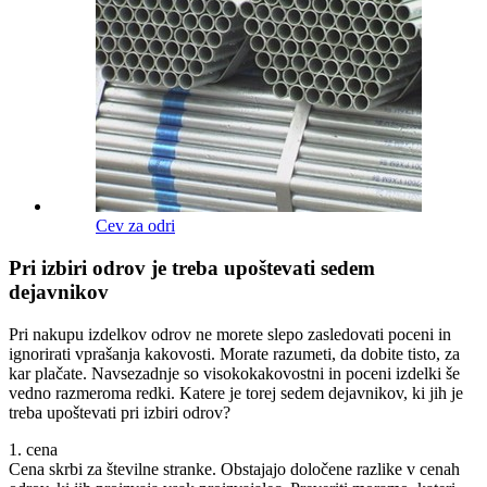
Cev za odri
Pri izbiri odrov je treba upoštevati sedem
dejavnikov
Pri nakupu izdelkov odrov ne morete slepo zasledovati poceni in
ignorirati vprašanja kakovosti. Morate razumeti, da dobite tisto, za
kar plačate. Navsezadnje so visokokakovostni in poceni izdelki še
vedno razmeroma redki. Katere je torej sedem dejavnikov, ki jih je
treba upoštevati pri izbiri odrov?
1. cena
Cena skrbi za številne stranke. Obstajajo določene razlike v cenah