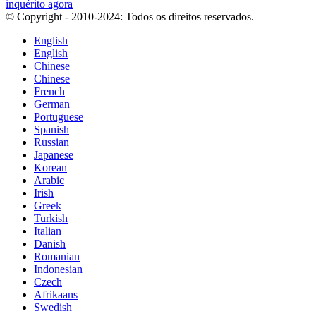
inquérito agora
© Copyright - 2010-2024: Todos os direitos reservados.
English
English
Chinese
Chinese
French
German
Portuguese
Spanish
Russian
Japanese
Korean
Arabic
Irish
Greek
Turkish
Italian
Danish
Romanian
Indonesian
Czech
Afrikaans
Swedish