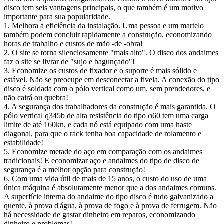
disco tem seis vantagens principais, o que também é um motivo
importante para sua popularidade.
1. Melhora a eficiência da instalação. Uma pessoa e um martelo
também podem concluir rapidamente a construção, economizando
horas de trabalho e custos de mão -de -obra!
2. O site se torna silenciosamente "mais alto". O disco dos andaimes
faz o site se livrar de "sujo e bagunçado"!
3. Economize os custos de fixador e o suporte é mais sólido e
estável. Não se preocupe em desconectar a fivela. A conexão do tipo
disco é soldada com o pólo vertical como um, sem prendedores, e
não cairá ou quebra!
4. A segurança dos trabalhadores da construção é mais garantida. O
pólo vertical q345b de alta resistência do tipo φ60 tem uma carga
limite de até 160kn, e cada nó está equipado com uma haste
diagonal, para que o rack tenha boa capacidade de rolamento e
estabilidade!
5. Economize metade do aço em comparação com os andaimes
tradicionais! E economizar aço e andaimes do tipo de disco de
segurança é a melhor opção para construção!
6. Com uma vida útil de mais de 15 anos, o custo do uso de uma
única máquina é absolutamente menor que a dos andaimes comuns.
A superfície interna do andaime do tipo disco é tudo galvanizado a
quente, à prova d'água, à prova de fogo e à prova de ferrugem. Não
há necessidade de gastar dinheiro em reparos, economizando
dinheiro e problemas!