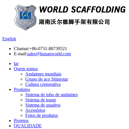
English
Chamar:
+86-0731-88739521
E-mail:
sales@hunanworld.com
lar
Quem somos
Andaimes mundiais
Grupo de aço Shinestar
Cultura corporativa
Produtos
Sistema de tubo de andaimes
Sistema de toque
Sistema de quadros
Acessórios
Fotos de produtos
Projetos
QUALIDADE