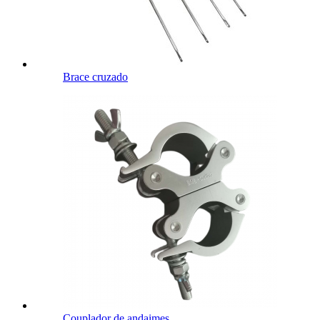
Brace cruzado
Couplador de andaimes