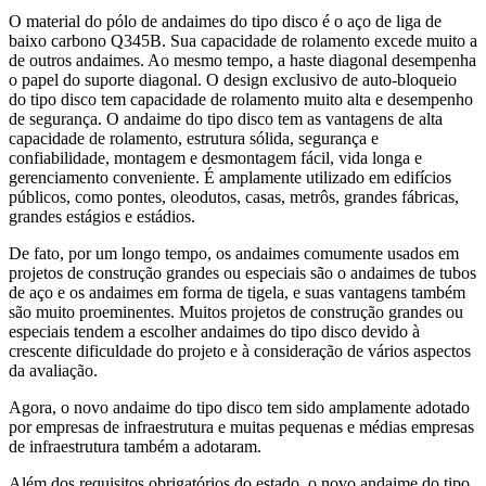
O material do pólo de andaimes do tipo disco é o aço de liga de
baixo carbono Q345B. Sua capacidade de rolamento excede muito a
de outros andaimes. Ao mesmo tempo, a haste diagonal desempenha
o papel do suporte diagonal. O design exclusivo de auto-bloqueio
do tipo disco tem capacidade de rolamento muito alta e desempenho
de segurança. O andaime do tipo disco tem as vantagens de alta
capacidade de rolamento, estrutura sólida, segurança e
confiabilidade, montagem e desmontagem fácil, vida longa e
gerenciamento conveniente. É amplamente utilizado em edifícios
públicos, como pontes, oleodutos, casas, metrôs, grandes fábricas,
grandes estágios e estádios.
De fato, por um longo tempo, os andaimes comumente usados ​​em
projetos de construção grandes ou especiais são o andaimes de tubos
de aço e os andaimes em forma de tigela, e suas vantagens também
são muito proeminentes. Muitos projetos de construção grandes ou
especiais tendem a escolher andaimes do tipo disco devido à
crescente dificuldade do projeto e à consideração de vários aspectos
da avaliação.
Agora, o novo andaime do tipo disco tem sido amplamente adotado
por empresas de infraestrutura e muitas pequenas e médias empresas
de infraestrutura também a adotaram.
Além dos requisitos obrigatórios do estado, o novo andaime do tipo