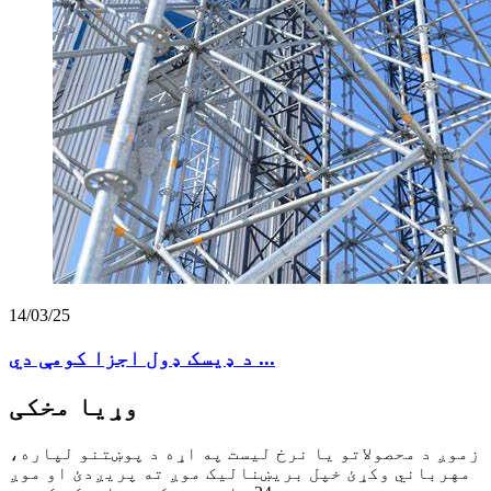
14/03/25
د ډیسک ډول اجزا کومې دي ...
وړیا مخکی
زموږ د محصولاتو یا نرخ لیست په اړه د پوښتنو لپاره،
مهرباني وکړئ خپل بریښنالیک موږ ته پریږدئ او موږ