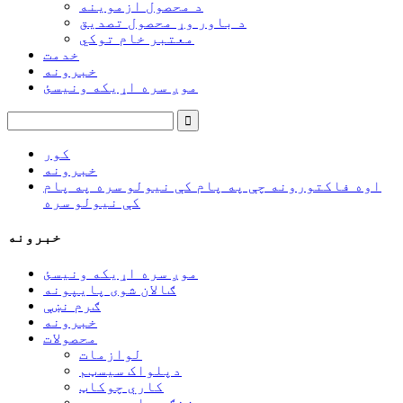
د محصول ازموینه
د باور وړ محصول تصدیق
معتبر خام توکي
خدمت
خبرونه
موږ سره اړیکه ونیسئ
کور
خبرونه
اوه فاکتورونه چې په پام کې نیولو سره په پام
کې نیولو سره
خبرونه
موږ سره اړیکه ونیسئ
ګالان شوی پایپونه
ګرم نښې
خبرونه
محصولات
لوازمات
دپلواک سیسټم
کاري چوکاټ
د زنګ وهلو سیسټم