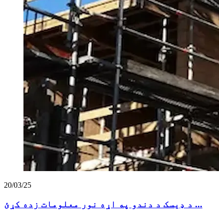
20/03/25
د ډیسک د دندو په اړه نور معلومات زده کړئ ...