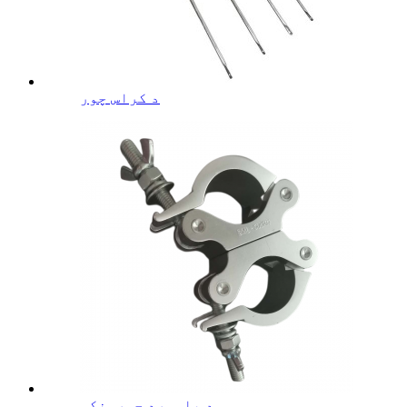
د کراس چور
د پاسورډ جوړونکی