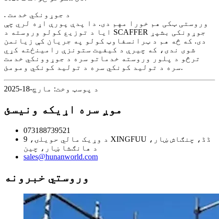
. د جوړونکي خدمت
وروستی ټکی هم خورا مهم دی. دا پدې پورې اړه لري چې
ایا د توزیع کولو وروسته د SCAFFER جوړونکی بشپړ
دی. که څه هم د ټرانسفاوټ کولو په جریان کې زیانمن
شوی ندی، که چیرې د کیفیت ستونزې رامینځته کړي
ترڅو د پلور وروسته خدماتو سره د جوړوونکي خدمت
سره د تولید کونکي سره د تولید کونکي ومومئ.
د پوسټ وخت: مارچ-18-2025
موږ سره اړیکه ونیسئ
073188739521
د وړيک مالي حویلۍ، 9 XINGFUU ڈڈ، چنګاش ښار،
د هانګشا ښار، چین
sales@hunanworld.com
وروستي خبرونه