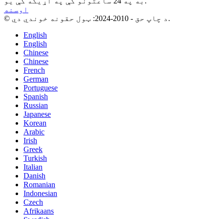
به په 24 ساعتونو کې په اړیکه کې یو.
اوسنه
© د چاپ حق - 2010-2024: ټول حقونه خوندي دي.
English
English
Chinese
Chinese
French
German
Portuguese
Spanish
Russian
Japanese
Korean
Arabic
Irish
Greek
Turkish
Italian
Danish
Romanian
Indonesian
Czech
Afrikaans