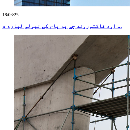
18/03/25
اوه فاکتورونه چې په پام کې نیولو لپاره د ...