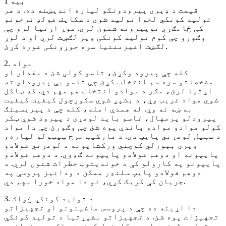
1 بیه
قیمت د ډیری پیرودونکو لپاره اندیښنه ده. د هر
تولید کونکي لخوا تولید شوي د سکایف فولډ نرخونو
کې ځانګړي توپیرونه شتون لري. موږ اړتیا لرو چې
وګورو چې کوم تولید کونکی ډیر لګښت لري او د لوړ
لګښت اغیزمنتیا سره جوړونکی غوره کړئ.
2. مواد
کله چې پیرود وکړئ، تاسو کولی شئ د مقدار او
مشخصاتو سره سم انتخاب کړئ چې تاسو یې پیرودلو ته
اړتیا لرئ، مګر د موادو انتخاب هم مهم دي. که ټاکل
شوي مواد غریب وي، د بشپړ شوي سکورچول کیفیت کیفیت
به ښه نه وي. له همدې امله، کله چې د پیریسینګ
پیرودلو پرمهال، تاسو باید لومړی د پیرود شوي ټکر
کولو موادو موادو باندې پوه شئ چې وګورئ چې دا مواد
د سټیل لومړني پایپ دی. د مارکيټ نرخ ټیټولو لپاره،
ډیری بېوزلي کوچني ورکشاپونه د لومړني فولادو
پایپونه او دوهم فولادو پایپونه ګډوي. د دوهم فولادو
پایپونو په کارولو کې د خوندیتوب خطرات شتون لري. د
دوهم فولادو پایپ سلنډر ممکن د ودانیز پروسې په
جریان کې کریک کړي، نو دا مواد خورا مهم دي.
3. د تولید کونکي ځواک
دا اړینه ده چې د پروسس ماشینونو او تجهیزاتو
تجهیزات پوه شئ. د تجهیزاتو بشپړتیا د تولید کونکي
تولید ظرفیت او د سکایفول کیفیت ټاکي. د پخوانیو