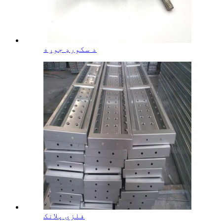
د سکورډ جوړه
فلزي پلانک