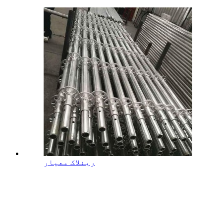
رینلاک معیار