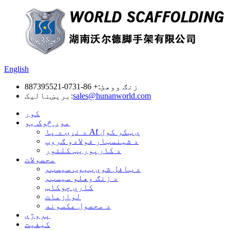
English
زنګ ووهئ:
+ 86-0731-887395521
sales@hunanworld.com
بریښنالیک:
کور
موږ څوک یو
د نړۍ د پا Af ې ټکر کول
د شینسټار فولادو ګروپ
د کارپوریټ کلتور
محصولات
د ټافل شوي ټیوب سیسټم
د زنګ وهلو سیسټم
کاري چوکاټ
لوازمات
د محصول عکسونه
پروژې
کیفیت