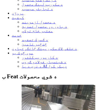
د سکورټولینګ محصول
د تبایلر سیسټم
پروژې
کیفیت
د محصول ازموینه
د باور وړ محصول تصدیق
معتبر خام توکي
خدمت
د ګمرک تصفیه
ځنځیر تامین
د حلقې لاک سکورپینګ ځانګړتیاوې
موږ څوک یو
د کارپوریټ کلتور
د شینسټار فولادو ګروپ
د نړۍ د پا Af ې ټکر کول
ب Feat ه شوي محصولات