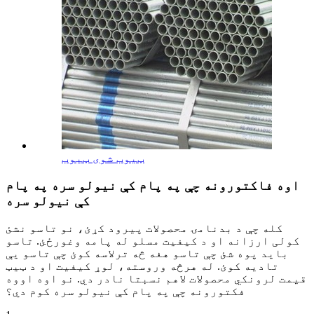
ټیوب شوی ټیوب
اوه فاکتورونه چې په پام کې نیولو سره په پام
کې نیولو سره
کله چې د بدنامۍ محصولات پیرود کړئ، نو تاسو نشئ
کولی ارزانه او د کیفیت مسلو له پامه وغورځئ. تاسو
باید پوه شئ چې تاسو هغه څه ترلاسه کوئ چې تاسو یې
تادیه کوئ. له هرڅه وروسته، لوړ کیفیت او د ټیټ
قیمت لرونکي محصولات لاهم نسبتا نادر دي. نو اوه اووه
فکتورونه چې په پام کې نیولو سره کوم دي؟