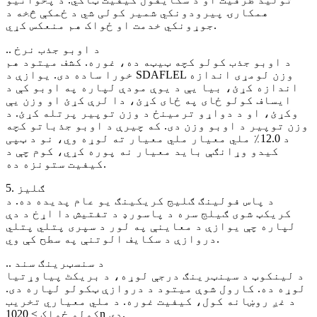
همکارۍ پیرودونکي شمیر کولی شي د ځمکې څخه د
جوړونکي خدمت او ځواک هم منعکس کړي.
.. د اوبو جذب نرخ
د اوبو جذب کولو کچه ټیټه ده، غوره. کشف میتود هم
خورا ساده دی. یوازې د SDAFLEL وزن لومړی اندازه
اندازه کړئ، بیا یې د یوې مودې لپاره په اوبو کې د
ایساف کولو ځای په ځای کړئ، دا لرې کړئ او وزن یې
وکړئ، او د دواړو ترمینځ د وزن توپیر پرتله کړئ. د
وزن توپیر د اوبو وزن دی. که چیرې د اوبو جذباتو کچه
د 12.0٪ ملي معیار ملي معیار ته لوړه وي، نو د ټپی
کیدو وړانګې باید معیار نه پوره کړي، کوم چې د
کیفیت ستونزه ده.
5. ګلیز
د پاس فولینګ ګلیج کریکینګ یو عام پدیده ده. د
کریکټ شوی ګیلج سره د پاسورډ د تفتیش دا اړخ د دې
لپاره چې یوازې د معاینې په لور د سپری پتلي پتلي
دروازې د سکایف الوتنې په سطح کې وي.
.. د سنسټرینګ سند
د لینکوټ د سینټرینګ درجې لوړه، د بریکٹ پیاوړتیا
لوړه ده. کارول شوې میتود د دروازې ټکولو لپاره دی.
د غږ روښانه کول، کیفیت غوره. د ملي معیاري تخریب
کولو ځواک ≥ 1020n دی.