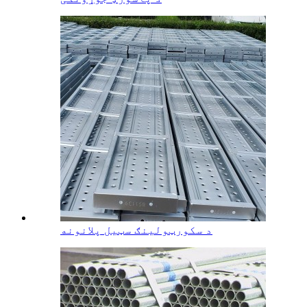
د سکورټولینګ سټیل پلانونه