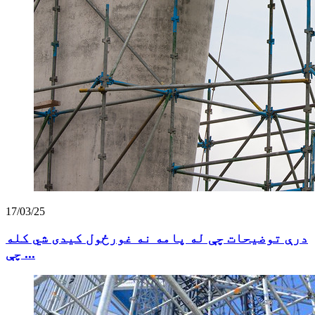
17/03/25
درې توضیحات چې له پامه نه غورځول کیدی شي کله
چې ...