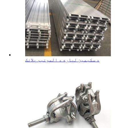
د سکیمین لپاره د المونیم پلانک