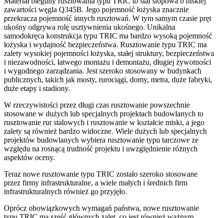
Materiał bieguny rusztowania typu TRIC to stal stopowa o niskiej
zawartości węgla Q345B. Jego pojemność łożyska znacznie
przekracza pojemność innych rusztowań. W tym samym czasie pręt
ukośny odgrywa rolę usztywnienia ukośnego. Unikalna
samodokręca konstrukcja typu TRIC ma bardzo wysoką pojemność
łożyska i wydajność bezpieczeństwa. Rusztowanie typu TRIC ma
zalety wysokiej pojemności łożyska, stałej struktury, bezpieczeństwa
i niezawodności, łatwego montażu i demontażu, długiej żywotności
i wygodnego zarządzania. Jest szeroko stosowany w budynkach
publicznych, takich jak mosty, rurociągi, domy, metra, duże fabryki,
duże etapy i stadiony.
W rzeczywistości przez długi czas rusztowanie powszechnie
stosowane w dużych lub specjalnych projektach budowlanych to
rusztowanie rur stalowych i rusztowanie w kształcie miski, a jego
zalety są również bardzo widoczne. Wiele dużych lub specjalnych
projektów budowlanych wybiera rusztowanie typu tarczowe ze
względu na rosnącą trudność projektu i uwzględnienie różnych
aspektów oceny.
Teraz nowe rusztowanie typu TRIC zostało szeroko stosowane
przez firmy infrastrukturalne, a wiele małych i średnich firm
infrastrukturalnych również go przyjęło.
Oprócz obowiązkowych wymagań państwa, nowe rusztowanie
typu TRIC ma sześć głównych zalet, co jest również ważnym