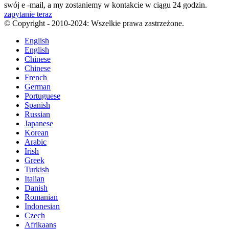
swój e -mail, a my zostaniemy w kontakcie w ciągu 24 godzin.
zapytanie teraz
© Copyright - 2010-2024: Wszelkie prawa zastrzeżone.
English
English
Chinese
Chinese
French
German
Portuguese
Spanish
Russian
Japanese
Korean
Arabic
Irish
Greek
Turkish
Italian
Danish
Romanian
Indonesian
Czech
Afrikaans