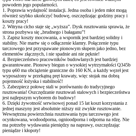
powodem jego popularności.
1. Poprawia wydajność instalacji. Jedna osoba i jeden młot mogą
również szybko ukończyć budowę, oszczędzając godziny pracy i
koszty pracy!
2. Witryna cicho staje się „wyższa”. Dysk rusztowania sprawia, że ​​
strona pozbywa się „brudnego i bałaganu”!
3. Zapisz koszty mocowania, a wspornik jest bardziej solidny i
stabilny. Nie martw się o odłączenie klamry. Połączenie typu
tarczowego jest przyspawane pionowym słupem jako jedno, bez
elementów złącznych, i nie spadnie ani nie pęknie!
4. Bezpieczeństwo pracowników budowlanych jest bardziej
gwarantowane. Pionowy biegun o wysokiej wytrzymałości Q345b
typu φ60 ma obciążenie graniczne do 160 KN, a każdy węzeł jest
wyposażony w przekątną pręt krawaty, więc stojak ma dobrą
pojemność łożyska i stabilność!
5. Zabezpiecz połowę stali w porównaniu do tradycyjnego
rusztowania! Oszczędzanie rusztowań stalowych i bezpieczeństwa
jest najlepszym wyborem do budowy!
6. Dzięki żywotność serwisowej ponad 15 lat koszt korzystania z
jednej maszyny jest absolutnie niższy niż zwykłe rusztowanie.
Wewnętrzna powierzchnia rusztowania typu tarczowego jest
ocynkowana, wodoodporna, ognioodporna i odporna na rdzę. Nie
ma potrzeby wydawania pieniędzy na naprawy, oszczędzając
pieniądze i kłopoty!