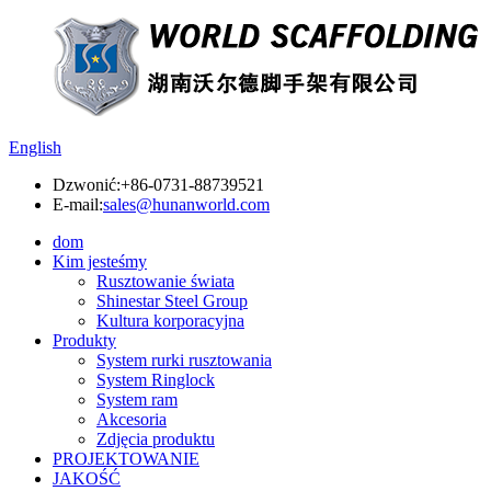
English
Dzwonić:
+86-0731-88739521
E-mail:
sales@hunanworld.com
dom
Kim jesteśmy
Rusztowanie świata
Shinestar Steel Group
Kultura korporacyjna
Produkty
System rurki rusztowania
System Ringlock
System ram
Akcesoria
Zdjęcia produktu
PROJEKTOWANIE
JAKOŚĆ