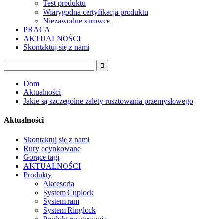
Test produktu
Wiarygodna certyfikacja produktu
Niezawodne surowce
PRACA
AKTUALNOŚCI
Skontaktuj się z nami
Dom
Aktualności
Jakie są szczególne zalety rusztowania przemysłowego
Aktualności
Skontaktuj się z nami
Rury ocynkowane
Gorące tagi
AKTUALNOŚCI
Produkty
Akcesoria
System Cuplock
System ram
System Ringlock
Produkt rusztowania