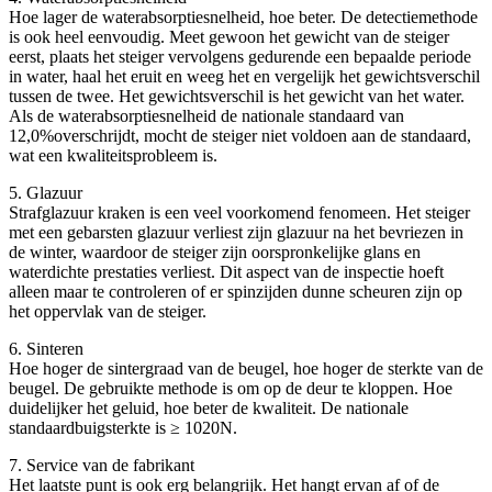
Hoe lager de waterabsorptiesnelheid, hoe beter. De detectiemethode
is ook heel eenvoudig. Meet gewoon het gewicht van de steiger
eerst, plaats het steiger vervolgens gedurende een bepaalde periode
in water, haal het eruit en weeg het en vergelijk het gewichtsverschil
tussen de twee. Het gewichtsverschil is het gewicht van het water.
Als de waterabsorptiesnelheid de nationale standaard van
12,0%overschrijdt, mocht de steiger niet voldoen aan de standaard,
wat een kwaliteitsprobleem is.
5. Glazuur
Strafglazuur kraken is een veel voorkomend fenomeen. Het steiger
met een gebarsten glazuur verliest zijn glazuur na het bevriezen in
de winter, waardoor de steiger zijn oorspronkelijke glans en
waterdichte prestaties verliest. Dit aspect van de inspectie hoeft
alleen maar te controleren of er spinzijden dunne scheuren zijn op
het oppervlak van de steiger.
6. Sinteren
Hoe hoger de sintergraad van de beugel, hoe hoger de sterkte van de
beugel. De gebruikte methode is om op de deur te kloppen. Hoe
duidelijker het geluid, hoe beter de kwaliteit. De nationale
standaardbuigsterkte is ≥ 1020N.
7. Service van de fabrikant
Het laatste punt is ook erg belangrijk. Het hangt ervan af of de