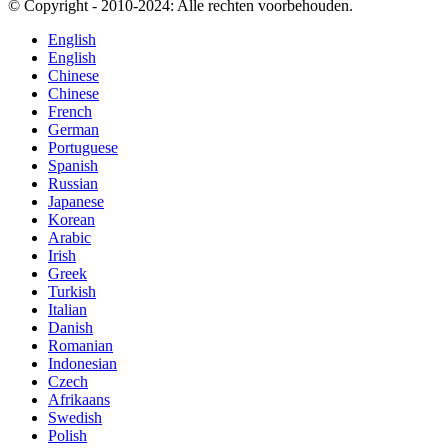
© Copyright - 2010-2024: Alle rechten voorbehouden.
English
English
Chinese
Chinese
French
German
Portuguese
Spanish
Russian
Japanese
Korean
Arabic
Irish
Greek
Turkish
Italian
Danish
Romanian
Indonesian
Czech
Afrikaans
Swedish
Polish