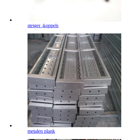
steiger -koppels
metalen plank