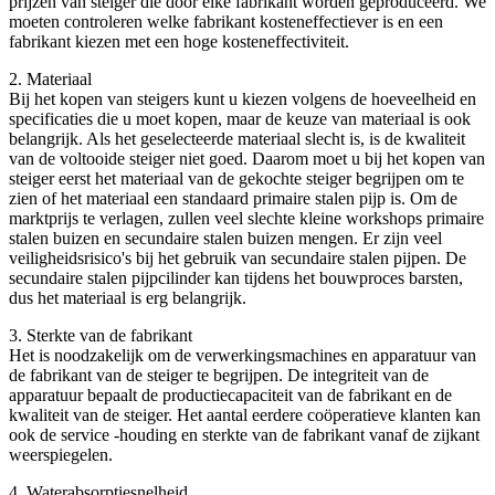
prijzen van steiger die door elke fabrikant worden geproduceerd. We
moeten controleren welke fabrikant kosteneffectiever is en een
fabrikant kiezen met een hoge kosteneffectiviteit.
2. Materiaal
Bij het kopen van steigers kunt u kiezen volgens de hoeveelheid en
specificaties die u moet kopen, maar de keuze van materiaal is ook
belangrijk. Als het geselecteerde materiaal slecht is, is de kwaliteit
van de voltooide steiger niet goed. Daarom moet u bij het kopen van
steiger eerst het materiaal van de gekochte steiger begrijpen om te
zien of het materiaal een standaard primaire stalen pijp is. Om de
marktprijs te verlagen, zullen veel slechte kleine workshops primaire
stalen buizen en secundaire stalen buizen mengen. Er zijn veel
veiligheidsrisico's bij het gebruik van secundaire stalen pijpen. De
secundaire stalen pijpcilinder kan tijdens het bouwproces barsten,
dus het materiaal is erg belangrijk.
3. Sterkte van de fabrikant
Het is noodzakelijk om de verwerkingsmachines en apparatuur van
de fabrikant van de steiger te begrijpen. De integriteit van de
apparatuur bepaalt de productiecapaciteit van de fabrikant en de
kwaliteit van de steiger. Het aantal eerdere coöperatieve klanten kan
ook de service -houding en sterkte van de fabrikant vanaf de zijkant
weerspiegelen.
4. Waterabsorptiesnelheid