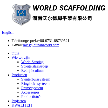
English
Telefoongesprek:
+86-0731-88739521
E-mail:
sales@hunanworld.com
thuis
Wie we zijn
World Stroting
Spiegelstaalgroep
Bedrijfscultuur
Producten
Steigerbuissysteem
Ringlock -systeem
Framesysteem
Accessoires
Productfoto's
Projecten
KWALITEIT