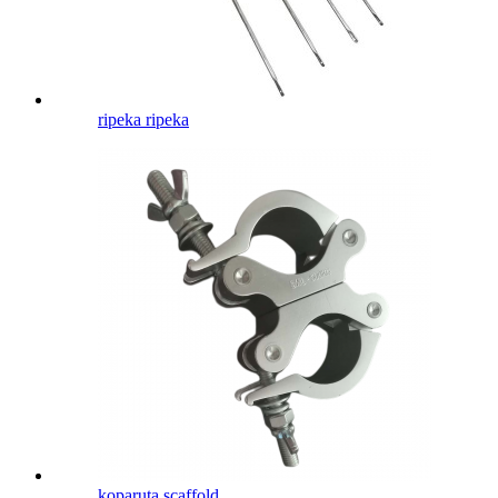
ripeka ripeka
koparuta scaffold