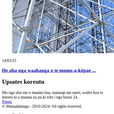
14/03/25
He aha nga waahanga o te momo-a-kōpae ...
Upsates koreutu
Mo nga uiui mo o maatau hua, raarangi utu ranei, waiho koa to
imeera ki a maatau ka pa ki roto i nga haora 24.
Panui.
© Manaakitanga - 2010-2024: All rights reserved.