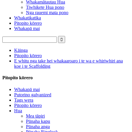
Whakamātautau Hua
Tiwhikete Hua pono
Nga rauemi mata pono
Whakatikatika
Pitopito kōrero
Whakapā mai
Kāinga
Pitopito kōrero
E whitu nga take hei whakaaroaro i te wa e whiriwhiri ana
koe i te Scaffolding
Pitopito kōrero
Whakapā mai
Putorino galvanized
Tags wera
Pitopito kōrero
Hua
Mea tāpiri
Pūnaha kapu
Pūnaha anga
Pūnaha Ringlock