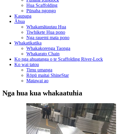
Hua Scaffolding
Pūnaha ngongo
Kaupapa
Āhua
Whakamātautau Hua
Tiwhikete Hua pono
Nga rauemi mata pono
Whakatikatika
Whakakorenga Taonga
Whakarato Chain
Ko nga ahuatanga o te Scaffolding River-Lock
Ko wai tatou
Timu umanga
Rōpū maitai ShineStar
Matawai ao
Nga hua kua whakaatuhia