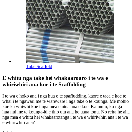
Tube Scaffold
E whitu nga take hei whakaaroaro i te wa e
whiriwhiri ana koe i te Scaffolding
I te wa e hoko ana i nga hua o te spaffudding, kaore e taea e koe te
whai i te ngawari me te wareware i nga take o te kounga. Me mohio
koe ka whiwhi koe i nga mea e utua ana e koe. Ka mutu, ko nga
hua nui me te kounga-iti e tino utu ana he uaua tonu. No reira he aha
nga mea e whitu hei whakaarotanga i te wa e whiriwhiri ana i te wa
e whiriwhiri ana?