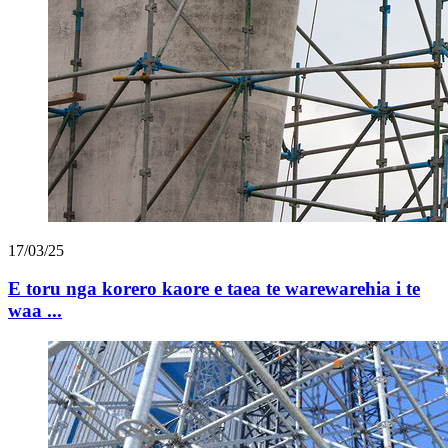
17/03/25
E toru nga korero kaore e taea te warewarehia i te
waa ...