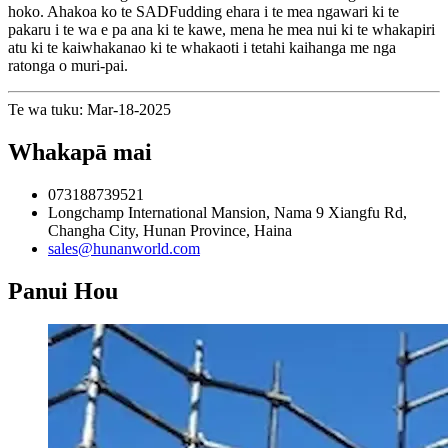
hoko. Ahakoa ko te SADFudding ehara i te mea ngawari ki te
pakaru i te wa e pa ana ki te kawe, mena he mea nui ki te whakapiri
atu ki te kaiwhakanao ki te whakaoti i tetahi kaihanga me nga
ratonga o muri-pai.
Te wa tuku: Mar-18-2025
Whakapā mai
073188739521
Longchamp International Mansion, Nama 9 Xiangfu Rd,
Changha City, Hunan Province, Haina
sales@hunanworld.com
Panui Hou