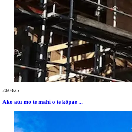
20/03/25
Ako atu mo te mahi o te kōpae ...