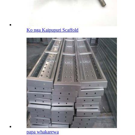
Ko nga Kaipupuri Scaffold
papa whakarewa