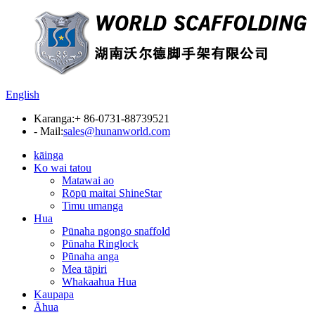
English
Karanga:
+ 86-0731-88739521
- Mail:
sales@hunanworld.com
kāinga
Ko wai tatou
Matawai ao
Rōpū maitai ShineStar
Timu umanga
Hua
Pūnaha ngongo snaffold
Pūnaha Ringlock
Pūnaha anga
Mea tāpiri
Whakaahua Hua
Kaupapa
Āhua