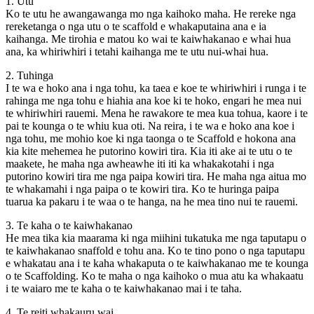
1. Utu
Ko te utu he awangawanga mo nga kaihoko maha. He rereke nga
rereketanga o nga utu o te scaffold e whakaputaina ana e ia
kaihanga. Me tirohia e matou ko wai te kaiwhakanao e whai hua
ana, ka whiriwhiri i tetahi kaihanga me te utu nui-whai hua.
2. Tuhinga
I te wa e hoko ana i nga tohu, ka taea e koe te whiriwhiri i runga i te
rahinga me nga tohu e hiahia ana koe ki te hoko, engari he mea nui
te whiriwhiri rauemi. Mena he rawakore te mea kua tohua, kaore i te
pai te kounga o te whiu kua oti. Na reira, i te wa e hoko ana koe i
nga tohu, me mohio koe ki nga taonga o te Scaffold e hokona ana
kia kite mehemea he putorino kowiri tira. Kia iti ake ai te utu o te
maakete, he maha nga awheawhe iti iti ka whakakotahi i nga
putorino kowiri tira me nga paipa kowiri tira. He maha nga aitua mo
te whakamahi i nga paipa o te kowiri tira. Ko te huringa paipa
tuarua ka pakaru i te waa o te hanga, na he mea tino nui te rauemi.
3. Te kaha o te kaiwhakanao
He mea tika kia maarama ki nga miihini tukatuka me nga taputapu o
te kaiwhakanao snaffold e tohu ana. Ko te tino pono o nga taputapu
e whakatau ana i te kaha whakaputa o te kaiwhakanao me te kounga
o te Scaffolding. Ko te maha o nga kaihoko o mua atu ka whakaatu
i te waiaro me te kaha o te kaiwhakanao mai i te taha.
4. Te reiti whakauru wai