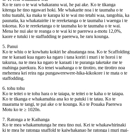
Ko te raro o te wai whakaranu wai, he pai ake. Ko te tikanga
kitenga he tino ngawari hoki. Me whakarite noa i te taumaha o te
tohu tuatahi, ka maka te karapa ki te wai mo tetahi waa, tangohia, ka
paunatia, ka whakatairite i te rereketanga o te taumaha i waenga i te
tokorua. Ko te rereketanga o te taumaha ko te taumaha o te wai.
Mena he nui ake te reanga o te wai ki te paerewa a-motu 12,0%,
kaore e tutuki i te staffudding te paerewa, he raru kounga.
5. Panui
Ko te whiu o te kowhatu kokiri he ahuatanga noa. Ko te Scaffolding
me te karaati kua ngaro ka ngaro i tana koriri i muri i te horoi i te
takurua, na te mea ka ngaro te karaati i te puranga taketake me te
mahinga parekura. Ko tenei waahanga o te tirotiro, me tirotiro noa
mehemea kei reira nga pungawerewere-hika-kikokore i te mata o te
staffodding.
6. tohu tohu
Ko te teitei o te tohu hara o te taiapa, te teitei o te kaha o te taiapa.
Ko te tikanga e whakamahia ana ko te patuki i te tatau. Ko te
maarama te tangi, te pai ake o te kounga. Ko te Pouaka Paerewa
Motu ko te ≥ 1020n.
7. Ratonga a te Kaihanga
Ko te mea whakamutunga he mea tino nui. Kei te whakawhirinaki
ki te mea he ratonga snaffold te kaiwhakanao he ratonga i muri mai-