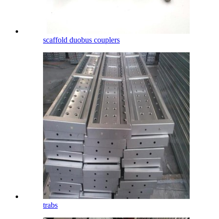
scaffold duobus couplers
trabs