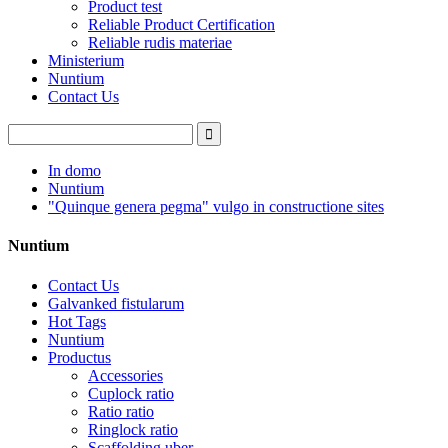
Product test
Reliable Product Certification
Reliable rudis materiae
Ministerium
Nuntium
Contact Us
In domo
Nuntium
"Quinque genera pegma" vulgo in constructione sites
Nuntium
Contact Us
Galvanked fistularum
Hot Tags
Nuntium
Productus
Accessories
Cuplock ratio
Ratio ratio
Ringlock ratio
Scaffolding uber