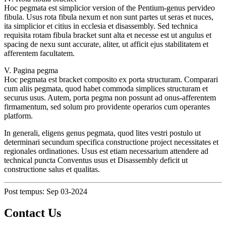
Hoc pegmata est simplicior version of the Pentium-genus pervideo
fibula. Usus rota fibula nexum et non sunt partes ut seras et nuces,
ita simplicior et citius in ecclesia et disassembly. Sed technica
requisita rotam fibula bracket sunt alta et necesse est ut angulus et
spacing de nexu sunt accurate, aliter, ut afficit ejus stabilitatem et
afferentem facultatem.
V. Pagina pegma
Hoc pegmata est bracket composito ex porta structuram. Comparari
cum aliis pegmata, quod habet commoda simplices structuram et
securus usus. Autem, porta pegma non possunt ad onus-afferentem
firmamentum, sed solum pro providente operarios cum operantes
platform.
In generali, eligens genus pegmata, quod lites vestri postulo ut
determinari secundum specifica constructione project necessitates et
regionales ordinationes. Usus est etiam necessarium attendere ad
technical puncta Conventus usus et Disassembly deficit ut
constructione salus et qualitas.
Post tempus: Sep 03-2024
Contact Us