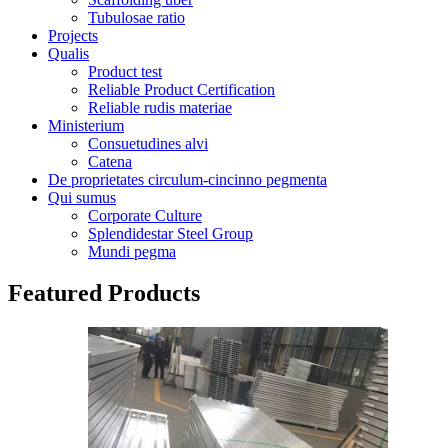
Tubulosae ratio
Projects
Qualis
Product test
Reliable Product Certification
Reliable rudis materiae
Ministerium
Consuetudines alvi
Catena
De proprietates circulum-cincinno pegmenta
Qui sumus
Corporate Culture
Splendidestar Steel Group
Mundi pegma
Featured Products