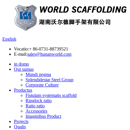
English
Vocatio:
+ 86-0731-88739521
E-mail:
sales@hunanworld.com
in domo
Qui sumus
Mundi pegma
Splendidestar Steel Group
Corporate Culture
Productus
Fistulam systematis scaffold
Ringlock ratio
Ratio ratio
Accessories
Imaginibus Product
Projects
Qualis