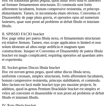
Hoc est traditional genus pegma, quod utitur ferro tibia et fasteners
ad formare firmamentum structuram. Et commoda sunt fortis
afferentem facultatem, bonum compressive resistentia, et princeps
diuturnitatem. Tamen, in incommoda etiam obvious. Conventus et
Disassembly de page plura gravia, et operarios opus ad numerum
fasteners, quae sunt proni ad problems ut defuit fibulis et iniuriam
fibulis.
II. SPISSIO FACIO bracket
Hoc page utitur per patera fibula nexu, et firmamentum structuram
est relative firmum. Tamen, eius scope application is limited et non
solum idoneam ad altus-surge aedificia et magnam span
constructione. Insuper et Conventus et Disassembly de patera fibula
bracket est magis complicated, requiring operarios ad quaedam artes
et experientia.
III. Socket-genus Discus fibula bracket
Hoc est novum genus pegas, quod utitur discus fibula nexu,
uniformis coronam, simplex structuram, fortis afferentem facultatem,
bonum compressive resistentia, princeps stabilitatem, et commoda.
Ideo factum est facti malle bracket type pro maxime projects. In
addition, quod in-genus Pentium Brackkkle bracket est simplex et
velox ad convenire et disassemble et non proni ad problems ut defuit
fibulis et iniuriam fibulis.
IV. Rota fibula bracket