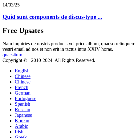
14/03/25
Quid sunt components de discus-type ...
Free Upsates
Nam inquiries de nostris products vel price album, quaeso relinquere
vestri email ad nos et non erit in tactus intra XXIV horas.
quaesitum
Copyright © - 2010-2024: All Rights Reserved.
English
Chinese
Chinese
French
German
Portuguese
Spanish
Russian
Japanese
Korean
Arabic
Irish
Greek