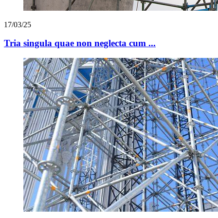
17/03/25
Tria singula quae non neglecta cum ...