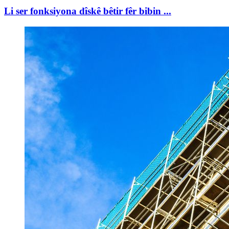
Li ser fonksiyona dîskê bêtir fêr bibin ...