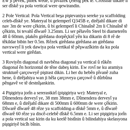
Ew ji pêvek, pinek wedê, û pîvazek çeleng pêk tê. Crossbar dikare li
ser dîskê ya pola vertical were qewirandin.
2 Pole Vertical: Pola Vertical beşa piştevaniya sereke ya scaffolding
celeb-dîskê ye. Materyal bi gelemperî Q345B e, dirêjahî dikare di
nav 3m de were çêkirin, û bi gelemperî li Chinaînê 2m li Chinaînê tê
çêkirin, bi tevahî dîwarê 3.25mm. Li ser pêlavên Steel bi diameterên
48 û 60mm, plakên girêdana dorpêçkirî yên ku dikarin di 8 rê de
têkildar bibin her 0.5m. Rêzek girêdana girêdana an girêdana
navxweyî li yek dawiya pola vertikal tê pêşwazîkirin da ku pola
vertical were girêdan.
3 Roviyên diagonal di navbêna diagonal ya vertical û rûkên
diagonal ên horizontal de têne dabeş kirin. Ew rovî ne ku aramiya
strukturê çarçoweyê piştrast dikin. Li her du hebên pîvanê zuha
hene, û dirêjahiya wan ji hêla çarçoveya çarçowê û dûrbûna
pêngavê ve tê destnîşankirin.
4 Piştgiriya jorîn a sererastkirî (piştgiriya we): Materyal e,
Dîmendera derveyî ye, 38 mm 38mm e, Dîmendera derveyî ya
68mm e, û dirêjahî dikare di 500mm û 600mm de were çêkirin.
Dîwarê dîwarê 48 rêze ya scaffolding-a dîskê 5mm e, û dîwarê
dîwarê 60 rêze ya discê-celebê dîskê 6.5mm e. Li ser piştgiriya jorîn
a pola vertical saz kirin da ku keelê bistînin û bilindahiya skelasyona
piştgiriyê bicîh bînin.