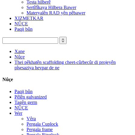
Testa hilberê
Sertîfîkaya Hilbera Bawer
Materyalên RAD yên pêbawer
XIZMETKAR
NÛÇE
Paqij bûn
Xane
Nûçe
Thei pêkhatên scaffolding cheet-cûrbecûr di projeyên
pîşesaziya hevpar de ne
Nûçe
Paqij bûn
Pêlên galvanized
Tagên germ
NÛÇE
Wer
Vêra
Pergala Cuplock
Pergala frame
Pergala Ringlock