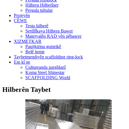
Hilbera Hilberîner
Pergala tubular
Projeyên
ÇÊWE
Testa hilberê
Sertîfîkaya Hilbera Bawer
Materyalên RAD yên pêbawer
XIZMETKAR
Paqijkirina gumrikê
Belê heme
Taybetmendiyên scaffolding ring-lock
Em kî ne
Cultureanda pargîdanî
Koma Steel Shinestar
SCAFFOLDING World
Hilberên Taybet