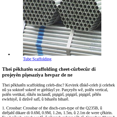
Tube Scaffolding
Thei pêkhatên scaffolding cheet-cûrbecûr di
projeyên pîşesaziya hevpar de ne
Thei pêkhatên scaffolding celeb-disc? Kevirek dîskê-celeb ji celebek
nû ya soktorê sokerê re girêdayî ye. Parçeyên wê, polên vertical,
polên vertikal, rûkên inclandî, piştgirî, piştgirî, piştgirî, pêlên
ewlehiyê, û dirûvê safî, û biharên biharê.
1. Crossbar: Crossbar of the disch-curs-type of the Q235B, û
dirêjahî dikare di 0.6M, 0.9M, 1.2m, 1.5m, û 2.1m de were çêkirin.