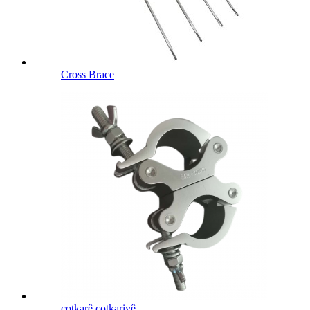
Cross Brace
cotkarê cotkariyê