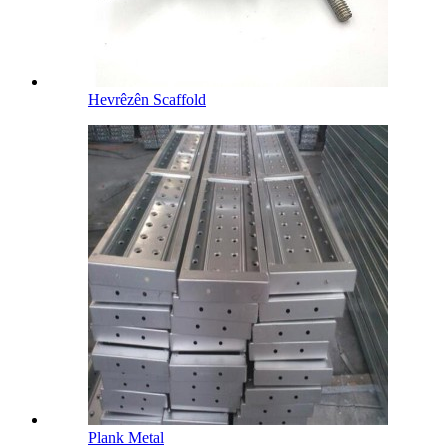
Hevrêzên Scaffold
Plank Metal