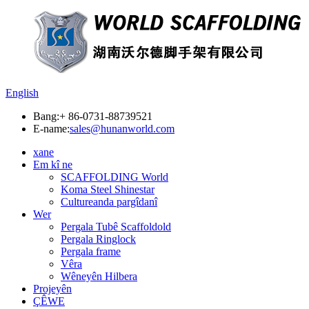
English
Bang:
+ 86-0731-88739521
E-name:
sales@hunanworld.com
xane
Em kî ne
SCAFFOLDING World
Koma Steel Shinestar
Cultureanda pargîdanî
Wer
Pergala Tubê Scaffoldold
Pergala Ringlock
Pergala frame
Vêra
Wêneyên Hilbera
Projeyên
ÇÊWE