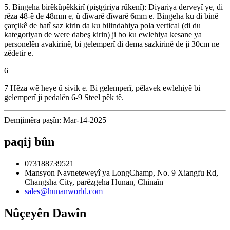
5. Bingeha birêkûpêkkirî (piştgiriya rûkenî): Diyariya derveyî ye, di
rêza 48-ê de 48mm e, û dîwarê dîwarê 6mm e. Bingeha ku di binê
çarçikê de hatî saz kirin da ku bilindahiya pola vertical (di du
kategoriyan de were dabeş kirin) ji bo ku ewlehiya kesane ya
personelên avakirinê, bi gelemperî di dema sazkirinê de ji 30cm ne
zêdetir e.
6
7 Hêza wê heye û sivik e. Bi gelemperî, pêlavek ewlehiyê bi
gelemperî ji pedalên 6-9 Steel pêk tê.
Demjimêra paşîn: Mar-14-2025
paqij bûn
073188739521
Mansyon Navneteweyî ya LongChamp, No. 9 Xiangfu Rd,
Changsha City, parêzgeha Hunan, Chinaîn
sales@hunanworld.com
Nûçeyên Dawîn