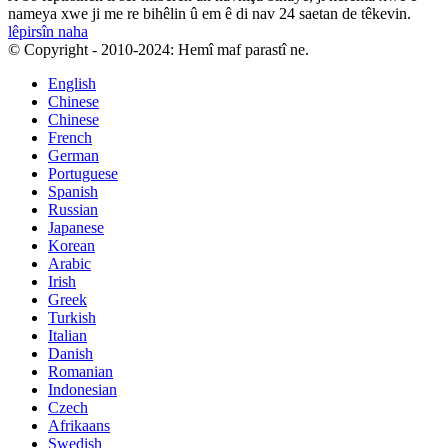
nameya xwe ji me re bihêlin û em ê di nav 24 saetan de têkevin.
lêpirsîn naha
© Copyright - 2010-2024: Hemî maf parastî ne.
English
Chinese
Chinese
French
German
Portuguese
Spanish
Russian
Japanese
Korean
Arabic
Irish
Greek
Turkish
Italian
Danish
Romanian
Indonesian
Czech
Afrikaans
Swedish