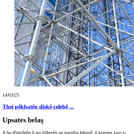
14/03/25
Thei pêkhatên dîskê-celebê ...
Upsates belaş
Ji bo lêpirsînên li ser hilberên an navnîşa bihayê, ji kerema xwe e-