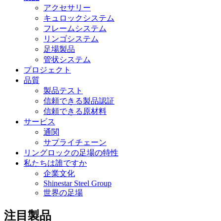
アクセサリー
キュロックシステム
フレームシステム
リンゴシステム
足場製品
管状システム
プロジェクト
品質
製品テスト
信頼できる製品認証
信頼できる原材料
サービス
通関
サプライチェーン
リングロックの足場の特性
私たちは誰ですか
企業文化
Shinestar Steel Group
世界の足場
注目製品