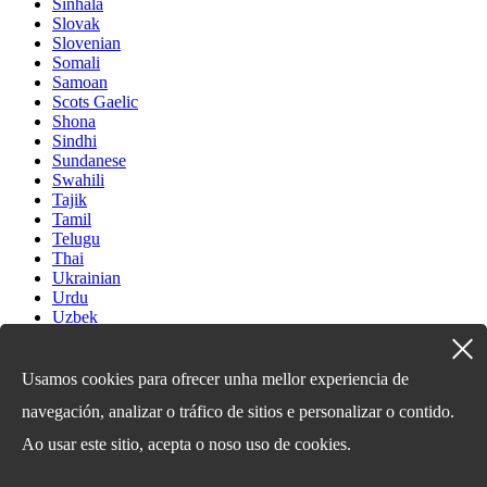
Sinhala
Slovak
Slovenian
Somali
Samoan
Scots Gaelic
Shona
Sindhi
Sundanese
Swahili
Tajik
Tamil
Telugu
Thai
Ukrainian
Urdu
Uzbek
Vietnamese
Welsh
Xhosa
Usamos cookies para ofrecer unha mellor experiencia de
Yiddish
navegación, analizar o tráfico de sitios e personalizar o contido.
Yoruba
Zulu
Ao usar este sitio, acepta o noso uso de cookies.
Kinyarwanda
Tatar