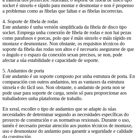
socket é sinxelo e rápido para montar e desmontar e non é propenso
a problemas como as fibelas que faltan e as fibelas incorrectas.
4. Soporte de fibela de rodas
Este andamio é unha versión simplificada da fibela de disco tipo
socket. Emprega unha conexión de fibela de rodas e non hai pezas
como parafusos e porcas, polo que é máis sinxelo e máis rápido en
montaxe e desmontaxe. Non obstante, os requisitos técnicos do
soporte da fibela das rodas son altos e é necesario asegurarse de que
o ángulo e o espazo da conexión sexan precisos, se non, pode
afectar a súa estabilidade e capacidade de soporte.
5. Andamios de porta
Este andamio é un soporte composto por unha estrutura de porta. En
comparación con outros andamios, ten as vantaxes da estrutura
sinxela e do fácil uso. Non obstante, o andamio de porta non se
pode usar para soporte de carga, senón só para proporcionar aos
traballadores unha plataforma de traballo.
En xeral, escoller o tipo de andamios que se adapte ás súas
necesidades de determinar segundo as necesidades específicas do
proxecto de construción e as normativas rexionais. Durante o uso,
tamén é necesario prestar atención aos puntos técnicos de montaxe,
uso e desmontaxe do andamio para garantir a seguridade e calidade
da construción.