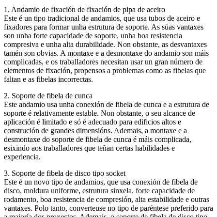
1. Andamio de fixación de fixación de pipa de aceiro
Este é un tipo tradicional de andamios, que usa tubos de aceiro e
fixadores para formar unha estrutura de soporte. As súas vantaxes
son unha forte capacidade de soporte, unha boa resistencia
compresiva e unha alta durabilidade. Non obstante, as desvantaxes
tamén son obvias. A montaxe e a desmontaxe do andamio son máis
complicadas, e os traballadores necesitan usar un gran número de
elementos de fixación, propensos a problemas como as fibelas que
faltan e as fibelas incorrectas.
2. Soporte de fibela de cunca
Este andamio usa unha conexión de fibela de cunca e a estrutura de
soporte é relativamente estable. Non obstante, o seu alcance de
aplicación é limitado e só é adecuado para edificios altos e
construción de grandes dimensións. Ademais, a montaxe e a
desmontaxe do soporte de fibela de cunca é máis complicada,
esixindo aos traballadores que teñan certas habilidades e
experiencia.
3. Soporte de fibela de disco tipo socket
Este é un novo tipo de andamios, que usa conexión de fibela de
disco, moldura uniforme, estrutura sinxela, forte capacidade de
rodamento, boa resistencia de compresión, alta estabilidade e outras
vantaxes. Polo tanto, converteuse no tipo de paréntese preferido para
a maioría dos proxectos. Ademais, o soporte de fibela de disco tipo