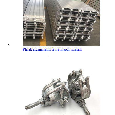
Plank alúmanaim le haghaidh scafall