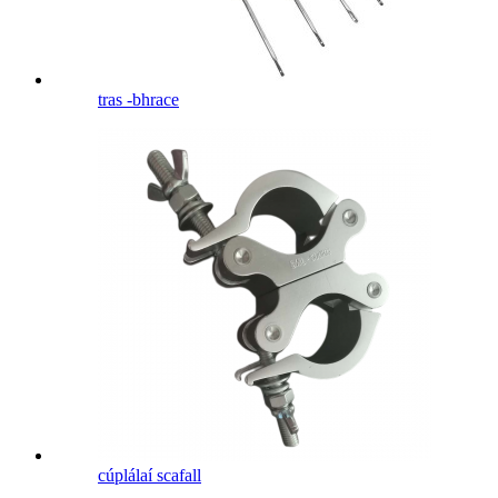
tras -bhrace
cúplálaí scafall