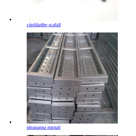
cúplálaithe scafall
pleananna miotail