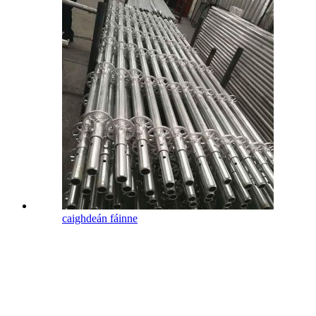
caighdeán fáinne