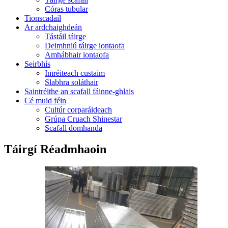
Córas tubular
Tionscadail
Ar ardchaighdeán
Tástáil táirge
Deimhniú táirge iontaofa
Amhábhair iontaofa
Seirbhís
Imréiteach custaim
Slabhra soláthair
Saintréithe an scafall fáinne-ghlais
Cé muid féin
Cultúr corparáideach
Grúpa Cruach Shinestar
Scafall domhanda
Táirgí Réadmhaoin