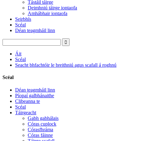
Tástáil táirge
Deimhniú táirge iontaofa
Amhábhair iontaofa
Seirbhís
Scéal
Déan teagmháil linn
Áit
Scéal
Seacht bhfachtóir le breithniú agus scafall á roghnú
Scéal
Déan teagmháil linn
Píopaí galbhánaithe
Clibeanna te
Scéal
Táirgeacht
Gabh gabhálais
Córas cuplock
Córasfhráma
Córas fáinne
Táirge scafall