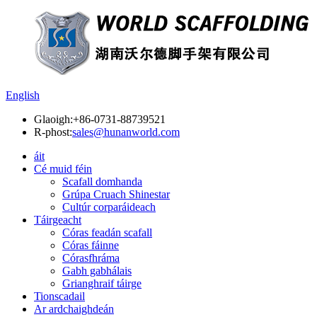
English
Glaoigh:
+86-0731-88739521
R-phost:
sales@hunanworld.com
áit
Cé muid féin
Scafall domhanda
Grúpa Cruach Shinestar
Cultúr corparáideach
Táirgeacht
Córas feadán scafall
Córas fáinne
Córasfhráma
Gabh gabhálais
Grianghraif táirge
Tionscadail
Ar ardchaighdeán