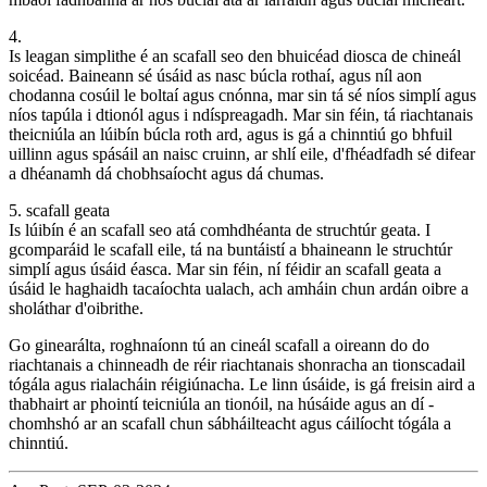
4.
Is leagan simplithe é an scafall seo den bhuicéad diosca de chineál
soicéad. Baineann sé úsáid as nasc búcla rothaí, agus níl aon
chodanna cosúil le boltaí agus cnónna, mar sin tá sé níos simplí agus
níos tapúla i dtionól agus i ndíspreagadh. Mar sin féin, tá riachtanais
theicniúla an lúibín búcla roth ard, agus is gá a chinntiú go bhfuil
uillinn agus spásáil an naisc cruinn, ar shlí eile, d'fhéadfadh sé difear
a dhéanamh dá chobhsaíocht agus dá chumas.
5. scafall geata
Is lúibín é an scafall seo atá comhdhéanta de struchtúr geata. I
gcomparáid le scafall eile, tá na buntáistí a bhaineann le struchtúr
simplí agus úsáid éasca. Mar sin féin, ní féidir an scafall geata a
úsáid le haghaidh tacaíochta ualach, ach amháin chun ardán oibre a
sholáthar d'oibrithe.
Go ginearálta, roghnaíonn tú an cineál scafall a oireann do do
riachtanais a chinneadh de réir riachtanais shonracha an tionscadail
tógála agus rialacháin réigiúnacha. Le linn úsáide, is gá freisin aird a
thabhairt ar phointí teicniúla an tionóil, na húsáide agus an dí -
chomhshó ar an scafall chun sábháilteacht agus cáilíocht tógála a
chinntiú.