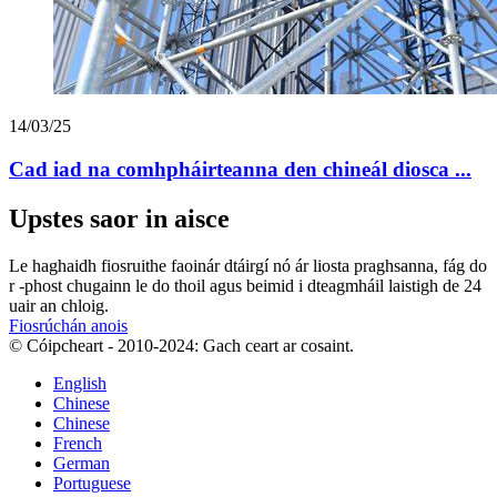
14/03/25
Cad iad na comhpháirteanna den chineál diosca ...
Upstes saor in aisce
Le haghaidh fiosruithe faoinár dtáirgí nó ár liosta praghsanna, fág do
r -phost chugainn le do thoil agus beimid i dteagmháil laistigh de 24
uair an chloig.
Fiosrúchán anois
© Cóipcheart - 2010-2024: Gach ceart ar cosaint.
English
Chinese
Chinese
French
German
Portuguese