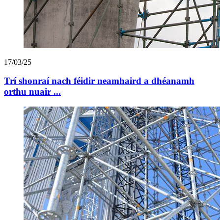
17/03/25
Trí shonraí nach féidir neamhaird a dhéanamh
orthu nuair ...