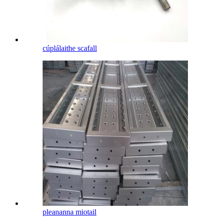
cúplálaithe scafall
pleananna miotail