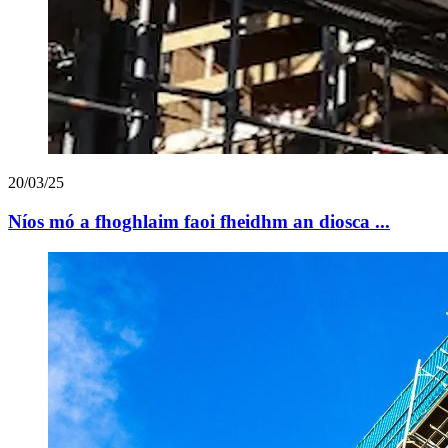
20/03/25
Níos mó a fhoghlaim faoi fheidhm an diosca ...