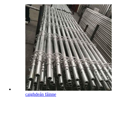
caighdeán fáinne