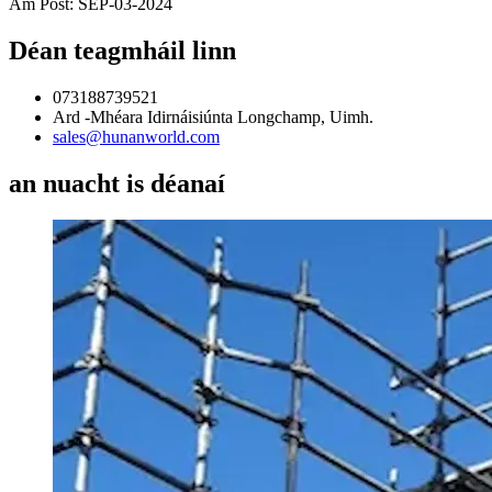
Am Post: SEP-03-2024
Déan teagmháil linn
073188739521
Ard -Mhéara Idirnáisiúnta Longchamp, Uimh.
sales@hunanworld.com
an nuacht is déanaí