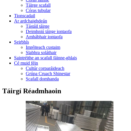
Táirge scafall
Córas tubular
Tionscadail
Ar ardchaighdeán
Tástáil táirge
Deimhniú táirge iontaofa
Amhábhair iontaofa
Seirbhís
Imréiteach custaim
Slabhra soláthair
Saintréithe an scafall fáinne-ghlais
Cé muid féin
Cultúr corparáideach
Grúpa Cruach Shinestar
Scafall domhanda
Táirgí Réadmhaoin