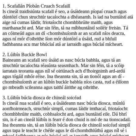
1. Scafallán Píobán Cruach Scafaill
Is cineál traidisiúnta scafall é seo, a úsáideann píopaí cruach agus
dúntóirí chun struchtúr tacaíochta a dhéanamh. Is iad na buntáistí atá
aige ná cumas láidir, friotaíocht chomhbhrúite maith, agus
marthanacht ard. Mar sin féin, tá na míbhuntáistí soiléir freisin. Tá
an cóimeáil agus an dí -chomhshuíomh ar an scafall níos deacra,
agus ní mór d'oibrithe líon mór dúntóirí a úsáid, rud a bhfuil
fadhbanna acu mar bhúclaí atá ar iarraidh agus búclaí mícheart.
2. Lúibín Buckle Bowl
Baineann an scafall seo úsáid as nasc búcla babhla, agus tá an
struchtúr tacaíochta réasúnta seasmhach. Mar sin féin, tá a scóip
iarratais teoranta agus níl sé oiriúnach ach d'fhoirgnimh ard-ardú
agus tógáil mhór-réise. Ina theannta sin, tá an tionól agus an dí -
chomhshuíomh ar an lúibín buckle babhla níos casta, rud a éilíonn
go mbeadh scileanna agus taithí áirithe ag oibrithe.
3. Lúibín búcla diosca de chineál soicéad
Is cineál nua scafall é seo, a úsáideann nasc búcla diosca, múnlú
aonfhoirmeach, struchtúr simplí, cumas láidir imthacaí, friotaíocht
chomhbhrúite maith, cobhsaíocht ard, agus buntáistí eile. Dá bhrí
sin, is é an cineál lúibín is fearr é don chuid is mó de na tionscadail.
Ina theannta sin, tá an lúibín búcla diosca de chineál soicéad simplí
agus tapa le teacht le chéile agus le dí-chomhdhlúthú agus níl sé i
mbaol fadhbanna ar nós búclaí atá ar iarraidh agus búclaí mícheart.