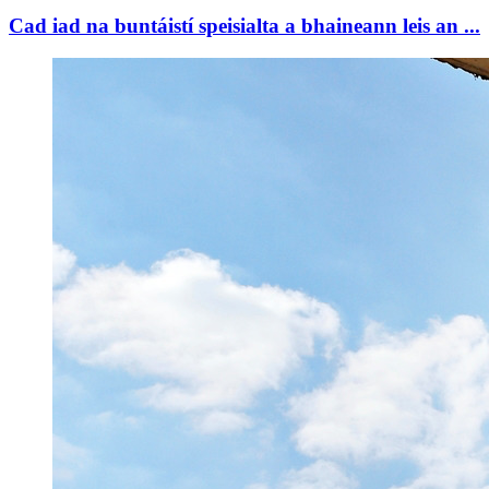
Cad iad na buntáistí speisialta a bhaineann leis an ...