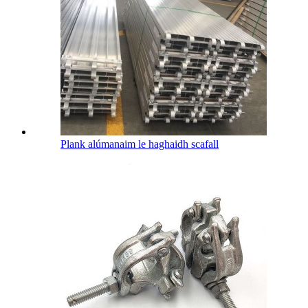
Plank alúmanaim le haghaidh scafall