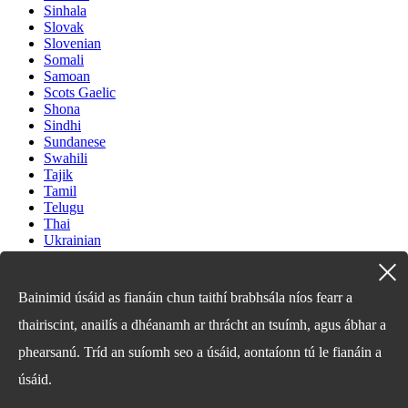
Sinhala
Slovak
Slovenian
Somali
Samoan
Scots Gaelic
Shona
Sindhi
Sundanese
Swahili
Tajik
Tamil
Telugu
Thai
Ukrainian
Urdu
Uzbek
Vietnamese
Bainimid úsáid as fianáin chun taithí brabhsála níos fearr a
Welsh
Xhosa
thairiscint, anailís a dhéanamh ar thrácht an tsuímh, agus ábhar a
Yiddish
phearsanú. Tríd an suíomh seo a úsáid, aontaíonn tú le fianáin a
Yoruba
Zulu
úsáid.
Kinyarwanda
Tatar