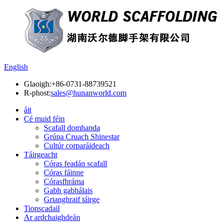
English
Glaoigh:
+86-0731-88739521
R-phost:
sales@hunanworld.com
áit
Cé muid féin
Scafall domhanda
Grúpa Cruach Shinestar
Cultúr corparáideach
Táirgeacht
Córas feadán scafall
Córas fáinne
Córasfhráma
Gabh gabhálais
Grianghraif táirge
Tionscadail
Ar ardchaighdeán