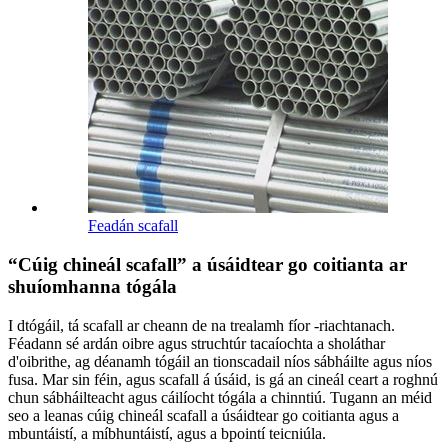
Feadán scafall
“Cúig chineál scafall” a úsáidtear go coitianta ar
shuíomhanna tógála
I dtógáil, tá scafall ar cheann de na trealamh fíor -riachtanach.
Féadann sé ardán oibre agus struchtúr tacaíochta a sholáthar
d'oibrithe, ag déanamh tógáil an tionscadail níos sábháilte agus níos
fusa. Mar sin féin, agus scafall á úsáid, is gá an cineál ceart a roghnú
chun sábháilteacht agus cáilíocht tógála a chinntiú. Tugann an méid
seo a leanas cúig chineál scafall a úsáidtear go coitianta agus a
mbuntáistí, a míbhuntáistí, agus a bpointí teicniúla.