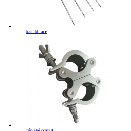
tras -bhrace
cúplálaí scafall