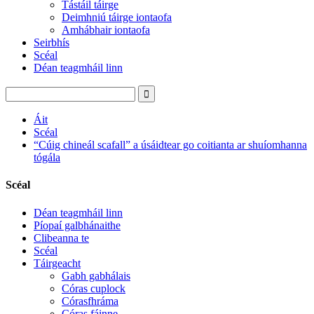
Tástáil táirge
Deimhniú táirge iontaofa
Amhábhair iontaofa
Seirbhís
Scéal
Déan teagmháil linn
Áit
Scéal
“Cúig chineál scafall” a úsáidtear go coitianta ar shuíomhanna
tógála
Scéal
Déan teagmháil linn
Píopaí galbhánaithe
Clibeanna te
Scéal
Táirgeacht
Gabh gabhálais
Córas cuplock
Córasfhráma
Córas fáinne