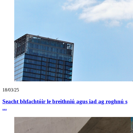
18/03/25
Seacht bhfachtóir le breithniú agus iad ag roghnú s
...