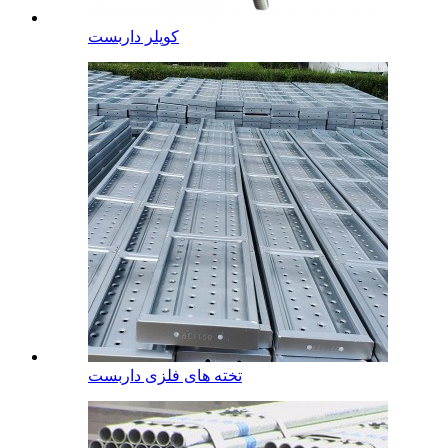
کوپلر داربست
تخته های فلزی داربست