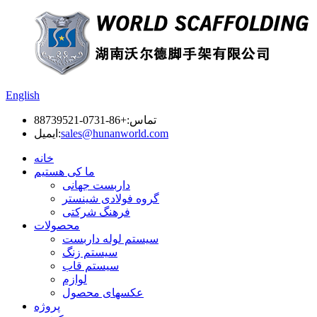
English
تماس:
+86-0731-88739521
sales@hunanworld.com
ایمیل:
خانه
ما کی هستیم
داربست جهانی
گروه فولادی شینستر
فرهنگ شرکتی
محصولات
سیستم لوله داربست
سیستم زنگ
سیستم قاب
لوازم
عکسهای محصول
پروژه