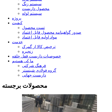
سیستم زنگ
محصول داربست
سیستم لوله
پروژه
کیفیت
تست محصول
صدور گواهینامه محصول قابل اعتماد
مواد اولیه قابل اعتماد
خدمت
ترخیص کالا از گمرک
زنجیره
خصوصیات داربست قفل حلقه
ما کی هستیم
فرهنگ شرکتی
گروه فولادی شینستر
داربست جهانی
محصولات برجسته