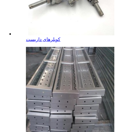
کوپلرهای داربست