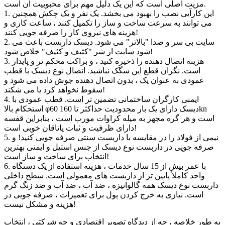
مزیت اصلی است که این یک دلیل مهم برای محبوبیت آن است.
1. این کارآیی نصب را بهبود می بخشد. یک نفر و یک چکش همچنین
می توانند به سرعت ساخت و ساز را تکمیل کنند ، ساعت کاری و
هزینه های نیروی کار را صرفه جویی کنند!
2. سایت بی سر و صدا "بالاتر" می شود. دیسک داربست باعث می
شود سایت از شر "کثیف و کثیف" خلاص شود!
3. هزینه اتصال دهنده را ذخیره کنید ، و براکت محکم تر و پایدار
است. نگران قطع این سگک نباشید. اتصال نوع دیسک با قطب
عمودی به عنوان یک ، بدون اتصال دهنده جوش داده می شود و
سقوط نخواهد کرد یا می شکند!
4. ایمنی کارگران ساختمانی تضمین تر است. قطب عمودی با
استحکام بالا φ60 دیسک دارای یک بار محدودیت حداکثر تا 160kn
است و هر گره مجهز به میله کراوات مورب است ، بنابراین قفسه
دارای ظرفیت و ثبات یاتاقان خوبی است!
5. نیمی از فولاد را در مقایسه با داربست سنتی صرفه جویی کنید! و
صرفه جویی در داربست نوع دیسک از جنس استیل و ایمنی بهترین
انتخاب برای ساخت و ساز است!
6. با عمر بیش از 15 سال خدمات ، هزینه استفاده از یک دستگاه
واحد کاملاً پایین تر از داربست های معمولی است. سطح داخلی
داربست نوع دیسک همه گالوانیزه ، ضد آب ، ضد آب و ضد زنگ گرم
است. نیازی به خرج کردن پول برای تعمیرات ، صرفه جویی در
هزینه و مشکل نیست!
به طور خلاصه ، چه از دیدگاه تصویر اقتصادی و چه شرکتی ، انتخاب