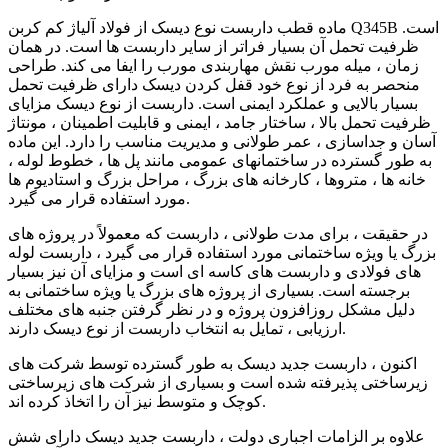
ماده قطب داربست نوع دیسک از فولاد آلیاژ کم کربن Q345B است.
ظرفیت تحمل آن بسیار فراتر از سایر داربست ها است. در همان
زمان ، میله مورب نقش مهاربندی مورب را ایفا می کند. طراحی
منحصر به فرد از نوع خود قفل کردن دیسک دارای ظرفیت تحمل
بسیار بالایی و عملکرد ایمنی است. داربست از نوع دیسک مزایای
ظرفیت تحمل بالا ، ساختار جامد ، ایمنی و قابلیت اطمینان ، مونتاژ
آسان و جداسازی ، عمر طولانی و مدیریت مناسب را دارد. این ماده
به طور گسترده در ساختمانهای عمومی مانند پل ها ، خطوط لوله ،
خانه ها ، متروها ، کارخانه های بزرگ ، مراحل بزرگ و استادیوم ها
مورد استفاده قرار می گیرد.
در حقیقت ، برای مدت طولانی ، داربست که معمولاً در پروژه های
بزرگ یا ویژه ساختمانی مورد استفاده قرار می گیرد ، داربست لوله
های فولادی و داربست های کاسه ای است و مزایای آن نیز بسیار
برجسته است. بسیاری از پروژه های بزرگ یا ویژه ساختمانی به
دلیل مشکل روزافزون پروژه و در نظر گرفتن جنبه های مختلف
ارزیابی ، تمایل به انتخاب داربست از نوع دیسک دارند.
اکنون ، داربست جدید دیسک به طور گسترده توسط شرکت های
زیرساختی پذیرفته شده است و بسیاری از شرکت های زیرساختی
کوچک و متوسط ​​نیز آن را اتخاذ کرده اند.
علاوه بر الزامات اجباری دولت ، داربست جدید دیسک دارای شش