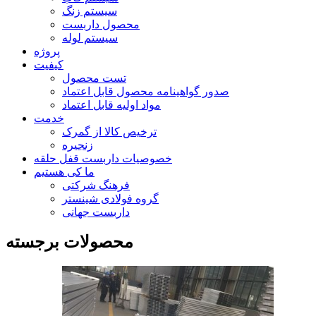
سیستم زنگ
محصول داربست
سیستم لوله
پروژه
کیفیت
تست محصول
صدور گواهینامه محصول قابل اعتماد
مواد اولیه قابل اعتماد
خدمت
ترخیص کالا از گمرک
زنجیره
خصوصیات داربست قفل حلقه
ما کی هستیم
فرهنگ شرکتی
گروه فولادی شینستر
داربست جهانی
محصولات برجسته