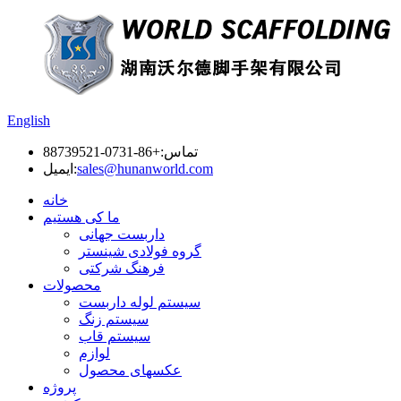
English
تماس:
+86-0731-88739521
sales@hunanworld.com
ایمیل:
خانه
ما کی هستیم
داربست جهانی
گروه فولادی شینستر
فرهنگ شرکتی
محصولات
سیستم لوله داربست
سیستم زنگ
سیستم قاب
لوازم
عکسهای محصول
پروژه