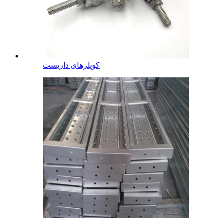
کوپلرهای داربست