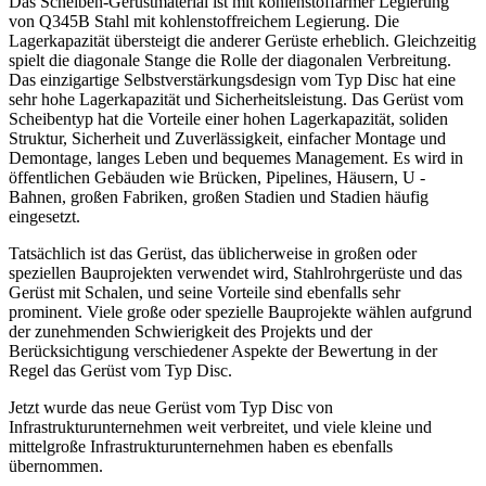
Das Scheiben-Gerüstmaterial ist mit kohlenstoffarmer Legierung
von Q345B Stahl mit kohlenstoffreichem Legierung. Die
Lagerkapazität übersteigt die anderer Gerüste erheblich. Gleichzeitig
spielt die diagonale Stange die Rolle der diagonalen Verbreitung.
Das einzigartige Selbstverstärkungsdesign vom Typ Disc hat eine
sehr hohe Lagerkapazität und Sicherheitsleistung. Das Gerüst vom
Scheibentyp hat die Vorteile einer hohen Lagerkapazität, soliden
Struktur, Sicherheit und Zuverlässigkeit, einfacher Montage und
Demontage, langes Leben und bequemes Management. Es wird in
öffentlichen Gebäuden wie Brücken, Pipelines, Häusern, U -
Bahnen, großen Fabriken, großen Stadien und Stadien häufig
eingesetzt.
Tatsächlich ist das Gerüst, das üblicherweise in großen oder
speziellen Bauprojekten verwendet wird, Stahlrohrgerüste und das
Gerüst mit Schalen, und seine Vorteile sind ebenfalls sehr
prominent. Viele große oder spezielle Bauprojekte wählen aufgrund
der zunehmenden Schwierigkeit des Projekts und der
Berücksichtigung verschiedener Aspekte der Bewertung in der
Regel das Gerüst vom Typ Disc.
Jetzt wurde das neue Gerüst vom Typ Disc von
Infrastrukturunternehmen weit verbreitet, und viele kleine und
mittelgroße Infrastrukturunternehmen haben es ebenfalls
übernommen.