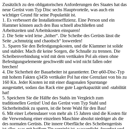
Zusätzlich zu den obligatorischen Anforderungen des Staates hat das
neue Gerüst vom Typ Disc sechs Hauptvorteile, was auch ein
wichtiger Grund für seine Popularität ist.
1. Es verbessert die Installationseffizienz. Eine Person und ein
Hammer können auch den Bau schnell abschließen und
Arbeitszeiten und Arbeitskosten einsparen!
2. Die Seite wird leise „höher“. Die Scheibe des Gerüsts lässt die
Seite „schmutzig und chaotisch“ loswerden!
3.. Sparen Sie den Befestigungskosten, und die Klammer ist solide
und stabiler. Mach dir keine Sorgen, die Schnalle zu trennen. Die
Scheibenverbindung wird mit dem vertikalen Pol als einen ohne
Befestigungselemente geschweißt und wird nicht fallen oder
brechen!
4. Die Sicherheit der Bauarbeiter ist garantierter. Der φ60-Disc-Typ
mit hohem Fakten q345b vertikaler Pol hat eine Grenzlast von bis zu
160 Kn. Jeder Knoten ist mit einer diagonalen Spurstange
ausgestattet, sodass das Rack eine gute Lagerkapazität und -stabilität
hat!
5. Speichern Sie die Hälfte des Stahls im Vergleich zum
traditionellen Gerüst! Und das Gerüst vom Typ Stahl und
Sicherheitsdisk zu sparen, ist die beste Wahl für den Bau!
6. Mit einer Lebensdauer von mehr als 15 Jahren sind die Kosten für
die Verwendung einer einzelnen Maschine absolut niedriger als die
des normalen Gerüsts. Die innere Oberfläche des Scheibengerüsts
ist alles, was mit heißem Tip verzinkt ist, wasserdicht, feuerfest und