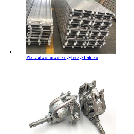
Planc alwminiwm ar gyfer sgaffaldiau