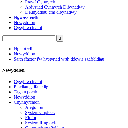
Prawf Cynnyrch
Ardystiad Cynnyrch Dibynadwy
Deunyddiau crai dibynadwy
Ngwasanaeth
Newyddion
Cysylltwch â ni
Nghartrefi
Newyddion
Saith ffactor i'w hystyried wrth ddewis sgaffaldiau
Newyddion
Cysylltwch â ni
Pibellau galfanedig
Tagiau poeth
Newyddion
Chynhyrchion
Ategolion
System Cuplock
Ffrâm
System Ringlock
Cynnyrch sgaffaldiau