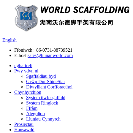
English
Ffoniwch:
+86-0731-88739521
E-bost:
sales@hunanworld.com
nghartrefi
Pwy ydyn ni
Sgaffaldiau byd
Grŵp Dur ShineStar
Diwylliant Corfforaethol
Chynhyrchion
System tiwb sgaffald
System Ringlock
Ffrâm
Ategolion
Lluniau Cynnyrch
Prosiectau
Hansawdd