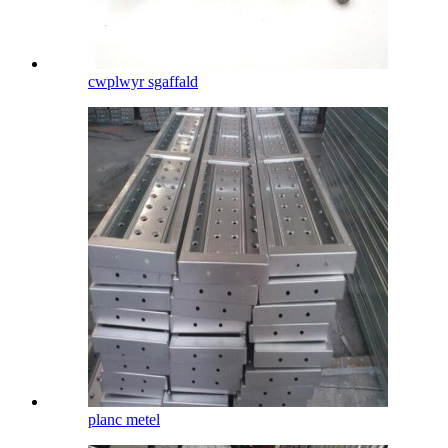
cwplwyr sgaffald
planc metel