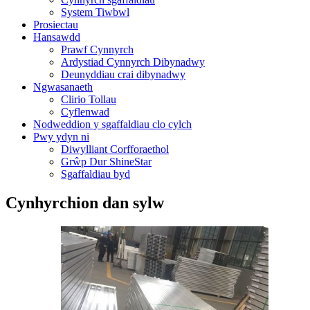
System Tiwbwl
Prosiectau
Hansawdd
Prawf Cynnyrch
Ardystiad Cynnyrch Dibynadwy
Deunyddiau crai dibynadwy
Ngwasanaeth
Clirio Tollau
Cyflenwad
Nodweddion y sgaffaldiau clo cylch
Pwy ydyn ni
Diwylliant Corfforaethol
Grŵp Dur ShineStar
Sgaffaldiau byd
Cynhyrchion dan sylw