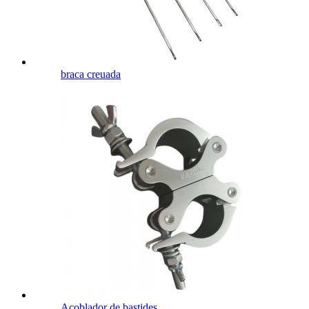
braca creuada
Acoblador de bastides