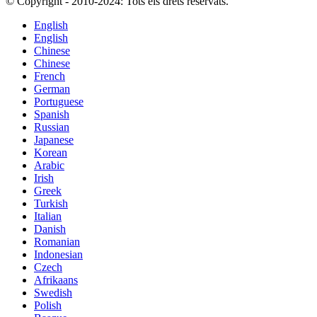
© Copyright - 2010-2024: Tots els drets reservats.
English
English
Chinese
Chinese
French
German
Portuguese
Spanish
Russian
Japanese
Korean
Arabic
Irish
Greek
Turkish
Italian
Danish
Romanian
Indonesian
Czech
Afrikaans
Swedish
Polish