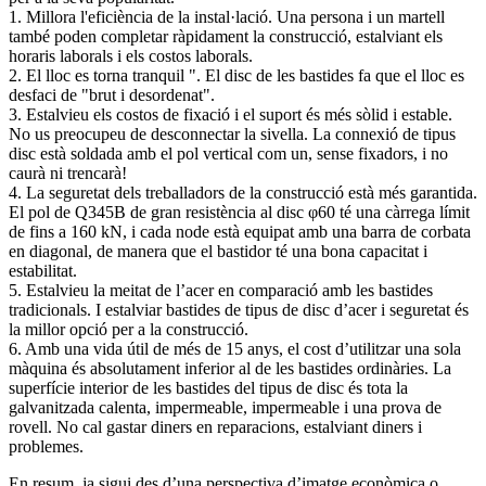
1. Millora l'eficiència de la instal·lació. Una persona i un martell
també poden completar ràpidament la construcció, estalviant els
horaris laborals i els costos laborals.
2. El lloc es torna tranquil ". El disc de les bastides fa que el lloc es
desfaci de "brut i desordenat".
3. Estalvieu els costos de fixació i el suport és més sòlid i estable.
No us preocupeu de desconnectar la sivella. La connexió de tipus
disc està soldada amb el pol vertical com un, sense fixadors, i no
caurà ni trencarà!
4. La seguretat dels treballadors de la construcció està més garantida.
El pol de Q345B de gran resistència al disc φ60 té una càrrega límit
de fins a 160 kN, i cada node està equipat amb una barra de corbata
en diagonal, de manera que el bastidor té una bona capacitat i
estabilitat.
5. Estalvieu la meitat de l’acer en comparació amb les bastides
tradicionals. I estalviar bastides de tipus de disc d’acer i seguretat és
la millor opció per a la construcció.
6. Amb una vida útil de més de 15 anys, el cost d’utilitzar una sola
màquina és absolutament inferior al de les bastides ordinàries. La
superfície interior de les bastides del tipus de disc és tota la
galvanitzada calenta, impermeable, impermeable i una prova de
rovell. No cal gastar diners en reparacions, estalviant diners i
problemes.
En resum, ja sigui des d’una perspectiva d’imatge econòmica o