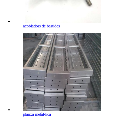
acobladors de bastides
planxa metàl·lica