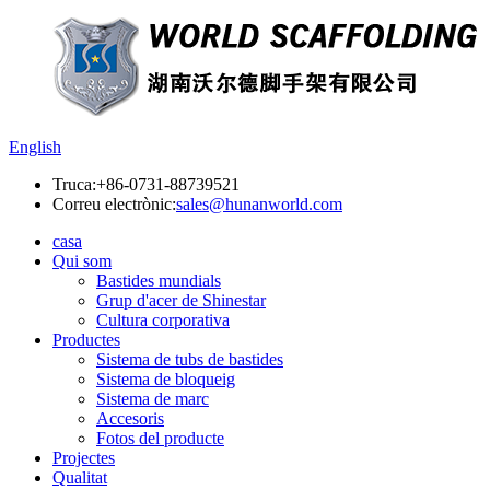
English
Truca:
+86-0731-88739521
Correu electrònic:
sales@hunanworld.com
casa
Qui som
Bastides mundials
Grup d'acer de Shinestar
Cultura corporativa
Productes
Sistema de tubs de bastides
Sistema de bloqueig
Sistema de marc
Accesoris
Fotos del producte
Projectes
Qualitat