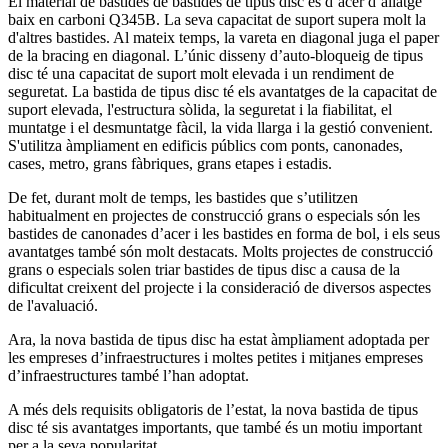
El material de bastides de bastides de tipus disc és d’acer d’aliatge
baix en carboni Q345B. La seva capacitat de suport supera molt la
d'altres bastides. Al mateix temps, la vareta en diagonal juga el paper
de la bracing en diagonal. L’únic disseny d’auto-bloqueig de tipus
disc té una capacitat de suport molt elevada i un rendiment de
seguretat. La bastida de tipus disc té els avantatges de la capacitat de
suport elevada, l'estructura sòlida, la seguretat i la fiabilitat, el
muntatge i el desmuntatge fàcil, la vida llarga i la gestió convenient.
S'utilitza àmpliament en edificis públics com ponts, canonades,
cases, metro, grans fàbriques, grans etapes i estadis.
De fet, durant molt de temps, les bastides que s’utilitzen
habitualment en projectes de construcció grans o especials són les
bastides de canonades d’acer i les bastides en forma de bol, i els seus
avantatges també són molt destacats. Molts projectes de construcció
grans o especials solen triar bastides de tipus disc a causa de la
dificultat creixent del projecte i la consideració de diversos aspectes
de l'avaluació.
Ara, la nova bastida de tipus disc ha estat àmpliament adoptada per
les empreses d’infraestructures i moltes petites i mitjanes empreses
d’infraestructures també l’han adoptat.
A més dels requisits obligatoris de l’estat, la nova bastida de tipus
disc té sis avantatges importants, que també és un motiu important
per a la seva popularitat.