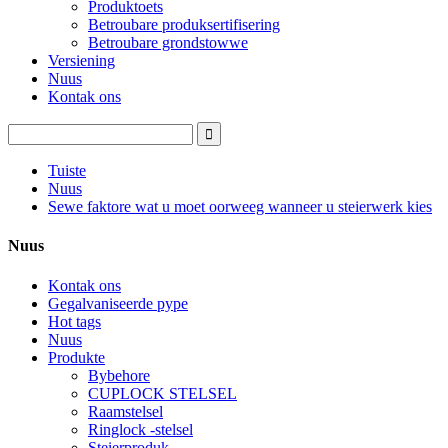
Produktoets
Betroubare produksertifisering
Betroubare grondstowwe
Versiening
Nuus
Kontak ons
Tuiste
Nuus
Sewe faktore wat u moet oorweeg wanneer u steierwerk kies
Nuus
Kontak ons
Gegalvaniseerde pype
Hot tags
Nuus
Produkte
Bybehore
CUPLOCK STELSEL
Raamstelsel
Ringlock -stelsel
Steierproduk