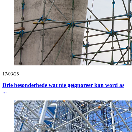
17/03/25
Drie besonderhede wat nie geïgnoreer kan word as
...