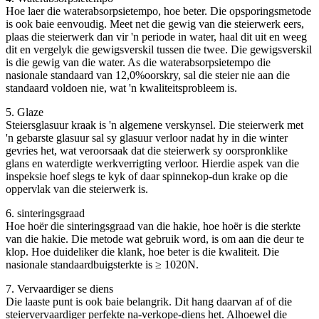
Hoe laer die waterabsorpsietempo, hoe beter. Die opsporingsmetode
is ook baie eenvoudig. Meet net die gewig van die steierwerk eers,
plaas die steierwerk dan vir 'n periode in water, haal dit uit en weeg
dit en vergelyk die gewigsverskil tussen die twee. Die gewigsverskil
is die gewig van die water. As die waterabsorpsietempo die
nasionale standaard van 12,0%oorskry, sal die steier nie aan die
standaard voldoen nie, wat 'n kwaliteitsprobleem is.
5. Glaze
Steiersglasuur kraak is 'n algemene verskynsel. Die steierwerk met
'n gebarste glasuur sal sy glasuur verloor nadat hy in die winter
gevries het, wat veroorsaak dat die steierwerk sy oorspronklike
glans en waterdigte werkverrigting verloor. Hierdie aspek van die
inspeksie hoef slegs te kyk of daar spinnekop-dun krake op die
oppervlak van die steierwerk is.
6. sinteringsgraad
Hoe hoër die sinteringsgraad van die hakie, hoe hoër is die sterkte
van die hakie. Die metode wat gebruik word, is om aan die deur te
klop. Hoe duideliker die klank, hoe beter is die kwaliteit. Die
nasionale standaardbuigsterkte is ≥ 1020N.
7. Vervaardiger se diens
Die laaste punt is ook baie belangrik. Dit hang daarvan af of die
steiervervaardiger perfekte na-verkope-diens het. Alhoewel die