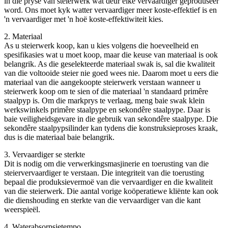
in die pryse van steierwerk wat deur elke vervaardiger geproduseer
word. Ons moet kyk watter vervaardiger meer koste-effektief is en
'n vervaardiger met 'n hoë koste-effektiwiteit kies.
2. Materiaal
As u steierwerk koop, kan u kies volgens die hoeveelheid en
spesifikasies wat u moet koop, maar die keuse van materiaal is ook
belangrik. As die geselekteerde materiaal swak is, sal die kwaliteit
van die voltooide steier nie goed wees nie. Daarom moet u eers die
materiaal van die aangekoopte steierwerk verstaan ​​wanneer u
steierwerk koop om te sien of die materiaal 'n standaard primêre
staalpyp is. Om die markprys te verlaag, meng baie swak klein
werkswinkels primêre staalpype en sekondêre staalpype. Daar is
baie veiligheidsgevare in die gebruik van sekondêre staalpype. Die
sekondêre staalpypsilinder kan tydens die konstruksieproses kraak,
dus is die materiaal baie belangrik.
3. Vervaardiger se sterkte
Dit is nodig om die verwerkingsmasjinerie en toerusting van die
steiervervaardiger te verstaan. Die integriteit van die toerusting
bepaal die produksievermoë van die vervaardiger en die kwaliteit
van die steierwerk. Die aantal vorige koöperatiewe kliënte kan ook
die dienshouding en sterkte van die vervaardiger van die kant
weerspieël.
4. Waterabsorpsietempo