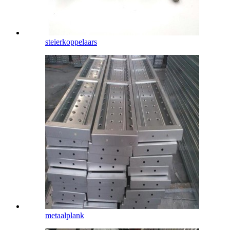
steierkoppelaars
metaalplank