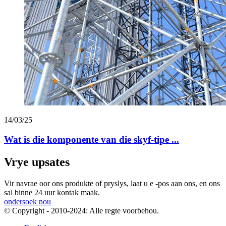
14/03/25
Wat is die komponente van die skyf-tipe ...
Vrye upsates
Vir navrae oor ons produkte of pryslys, laat u e -pos aan ons, en ons
sal binne 24 uur kontak maak.
ondersoek nou
© Copyright - 2010-2024: Alle regte voorbehou.