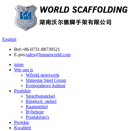
English
Bel:
+86-0731-88739521
E-pos:
sales@hunanworld.com
tuiste
Wie ons is
Wêreld steierwerk
Shinestar Steel Group
Korporatiewe kultuur
Produkte
Steierbuisstelsel
Ringlock -stelsel
Raamstelsel
Bybehore
Produkfoto's
Projekte
Kwaliteit